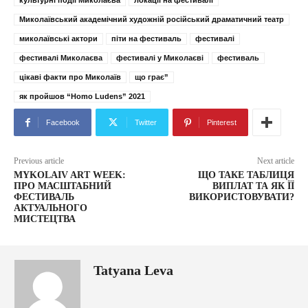
культурні події Миколаєва
локації на фестивалі
Миколаївський академічний художній російський драматичний театр
миколаївські актори
піти на фестиваль
фестивалі
фестивалі Миколаєва
фестивалі у Миколаєві
фестиваль
цікаві факти про Миколаїв
що грає”
як пройшов “Homo Ludens” 2021
Facebook
Twitter
Pinterest
Previous article
Next article
MYKOLAIV ART WEEK:
ЩО ТАКЕ ТАБЛИЦЯ
ПРО МАСШТАБНИЙ
ВИПЛАТ ТА ЯК ЇЇ
ФЕСТИВАЛЬ
ВИКОРИСТОВУВАТИ?
АКТУАЛЬНОГО
МИСТЕЦТВА
Tatyana Leva