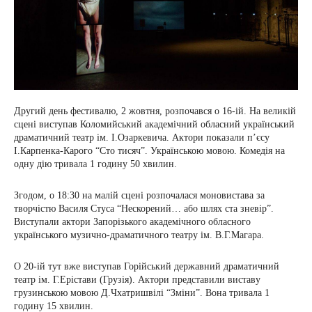
Другий день фестивалю, 2 жовтня, розпочався о 16-ій. На великій
сцені виступав Коломийський академічний обласний український
драматичний театр ім. І.Озаркевича. Актори показали п’єсу
І.Карпенка-Карого “Сто тисяч”. Українською мовою. Комедія на
одну дію тривала 1 годину 50 хвилин.
Згодом, о 18:30 на малій сцені розпочалася моновистава за
творчістю Василя Стуса “Нескорений… або шлях ста зневір”.
Виступали актори Запорізького академічного обласного
українського музично-драматичного театру ім. В.Г.Магара.
О 20-ій тут вже виступав Горійський державний драматичний
театр ім. Г.Ерістави (Грузія). Актори представили виставу
грузинською мовою Д.Чхатришвілі “Зміни”. Вона тривала 1
годину 15 хвилин.