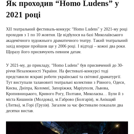
Як проходив “Homo Ludens” у
2021 році
XII театральний фестиваль-конкурс “Homo Ludens” у 2021-му році
проходив з 1 по 10 жовтня. Це відбулося на базі Миколаївського
академічного художнього драматичного театру. Такий театральний
захід вперше пройшов ще у 2006 році. І відтоді – кожні два роки.
Щоразу його присвячують певним датам.
У 2021-му, до прикладу, “Homo Ludens” був присвячений до 30-
річчя Незалежності України. На фестивалі-конкурсі тоді
представили яскраві роботи української та світової драматургії.
Тут виступали талановиті театральні колективи з Рівного, Одеси,
Києва, Дніпра, Коломиї, Запоріжжя, Маріуполя, Львова,
Кропивницького, Кривого Рогу, Полтави, Миколаєва… Були й з
міста Кишинів (Молдова), м.Габрово (Болгарія), м.Анікщяй
(Литва), м.Горі (Грузія). Загалом за час фестивалю показали два
десятки вистав.