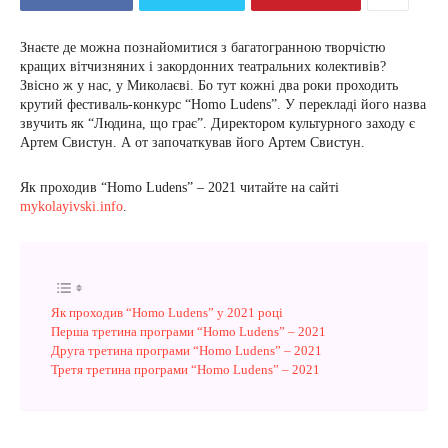
Знаєте де можна познайомитися з багатогранною творчістю
кращих вітчизняних і закордонних театральних колективів?
Звісно ж у нас, у Миколаєві. Бо тут кожні два роки проходить
крутий фестиваль-конкурс “Homo Ludens”. У перекладі його назва
звучить як “Людина, що грає”. Директором культурного заходу є
Артем Свистун. А от започаткував його Артем Свистун.
Як проходив “Homo Ludens” – 2021 читайте на сайті
mykolayivski.info
.
Як проходив “Homo Ludens” у 2021 році
Перша третина програми “Homo Ludens” – 2021
Друга третина програми “Homo Ludens” – 2021
Третя третина програми “Homo Ludens” – 2021