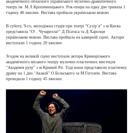
академічного обласного українського музично-драматичного
театру ім. М.Л.Кропивницького. Рок-опера на одну дію тривала 1
годину 40 хвилин. Вистава пройшла українською мовою.
В суботу, 9-го, молодіжна студія при театрі “Сузір’я” з м.Києва
представила “О!.. Чучарелла!” Д.Псатаса та Д.Харолця
українською мовою. Вистава пройшла на камерній сцені. Актори
виступали 1 годину 20 хвилин.
Згодом на великій сцені виступали актори Криворізького
академічного міського театру музично-пластичних мистецтв
“Академія руху” з м.Кривий Ріг. Тоді вони представили пластичну
драму на 1 дію “Акакій” О.Бєльського за М.Гоголем. Вистава
проходила 1 годину 45 хвилин.