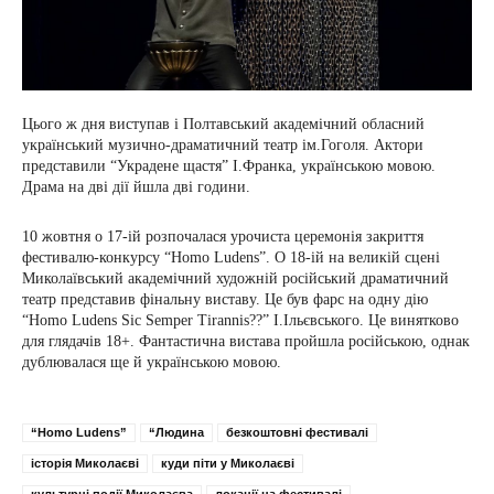
Цього ж дня виступав і Полтавський академічний обласний
український музично-драматичний театр ім.Гоголя. Актори
представили “Украдене щастя” І.Франка, українською мовою.
Драма на дві дії йшла дві години.
10 жовтня о 17-ій розпочалася урочиста церемонія закриття
фестивалю-конкурсу “Homo Ludens”. О 18-ій на великій сцені
Миколаївський академічний художній російський драматичний
театр представив фінальну виставу. Це був фарс на одну дію
“Homo Ludens Sic Semper Tirannis??” І.Ільєвського. Це винятково
для глядачів 18+. Фантастична вистава пройшла російською, однак
дублювалася ще й українською мовою.
“Homo Ludens”
“Людина
безкоштовні фестивалі
історія Миколаєві
куди піти у Миколаєві