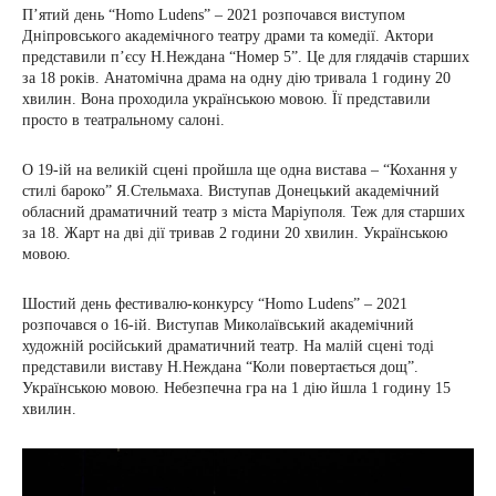
П’ятий день “Homo Ludens” – 2021 розпочався виступом
Дніпровського академічного театру драми та комедії. Актори
представили п’єсу Н.Неждана “Номер 5”. Це для глядачів старших
за 18 років. Анатомічна драма на одну дію тривала 1 годину 20
хвилин. Вона проходила українською мовою. Її представили
просто в театральному салоні.
О 19-ій на великій сцені пройшла ще одна вистава – “Кохання у
стилі бароко” Я.Стельмаха. Виступав Донецький академічний
обласний драматичний театр з міста Маріуполя. Теж для старших
за 18. Жарт на дві дії тривав 2 години 20 хвилин. Українською
мовою.
Шостий день фестивалю-конкурсу “Homo Ludens” – 2021
розпочався о 16-ій. Виступав Миколаївський академічний
художній російський драматичний театр. На малій сцені тоді
представили виставу Н.Неждана “Коли повертається дощ”.
Українською мовою. Небезпечна гра на 1 дію йшла 1 годину 15
хвилин.