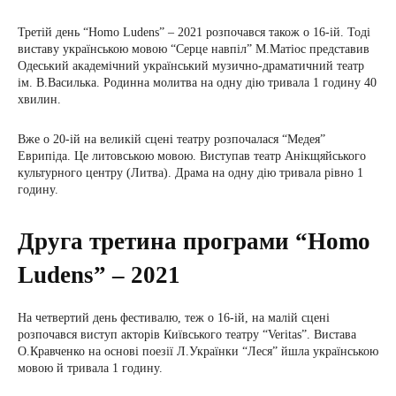
Третій день “Homo Ludens” – 2021 розпочався також о 16-ій. Тоді
виставу українською мовою “Серце навпіл” М.Матіос представив
Одеський академічний український музично-драматичний театр
ім. В.Василька. Родинна молитва на одну дію тривала 1 годину 40
хвилин.
Вже о 20-ій на великій сцені театру розпочалася “Медея”
Еврипіда. Це литовською мовою. Виступав театр Анікщяйського
культурного центру (Литва). Драма на одну дію тривала рівно 1
годину.
Друга третина програми “Homo
Ludens” – 2021
На четвертий день фестивалю, теж о 16-ій, на малій сцені
розпочався виступ акторів Київського театру “Veritas”. Вистава
О.Кравченко на основі поезії Л.Українки “Леся” йшла українською
мовою й тривала 1 годину.