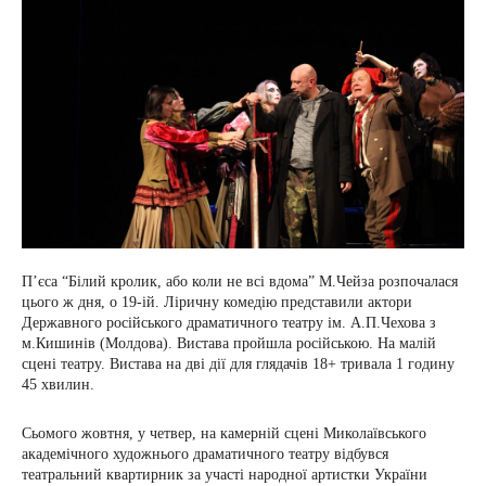
П’єса “Білий кролик, або коли не всі вдома” М.Чейза розпочалася
цього ж дня, о 19-ій. Ліричну комедію представили актори
Державного російського драматичного театру ім. А.П.Чехова з
м.Кишинів (Молдова). Вистава пройшла російською. На малій
сцені театру. Вистава на дві дії для глядачів 18+ тривала 1 годину
45 хвилин.
Сьомого жовтня, у четвер, на камерній сцені Миколаївського
академічного художнього драматичного театру відбувся
театральний квартирник за участі народної артистки України