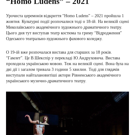
“Homo Ludens” – 2021
Урочиста церемонія відкриття “Homo Ludens” – 2021 пройшла 1
жовтня. Культурні події розпочалися тоді о 18-ій. На великій сцені
Миколаївського академічного художнього драматичного театру.
Цього дня тут виступав театр костюма та гриму “Відродження”
Одеського театрально-художнього фахового коледжу.
О 19-ій вже розпочалася вистава для старших за 18 років.
“Гамлет”. Це В.Шекспір у перекладі Ю.Андруховича. Вистава
проходила українською мовою. Теж на великій сцені. Вона була на
дві дії і загалом тривала 3 години 5 хвилин. Тоді для глядачів
виступали найталановитіші актори Рівненського академічного
українського музично-драматичного театру.