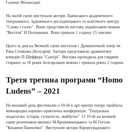
Галини Яблонської.
На малій сцені виступали актори Львівського академічного
театрального, художнього-дослідницького та освітнього центру
“Слово і голос”. Вони представили виставу українською мовою
“Весілля” Н.Половинки. Вона тривала 1 годину 15 хвилин.
Цього ж дня на Великій сцені виступав і Драматичний театр ім.
Рача Стоянова (Болгарія). Актори представили драматичну
комедію П.Шеффера “Салієрі”. Вистава проходила для глядачів
старших за 18 років болгарською мовою і тривала рівно 2 години.
Третя третина програми “Homo
Ludens” – 2021
На восьмий день фестивалю о 10-ій в арт-центрі театру пройшла
міжнародна науково-практична конференція: “Театральна
педагогіка: історія, сучасність, майбутнє”. О 19-ій на великій
сцені розпочався мюзикл М.Кропивницького та М.Гоголя
“Кохання Панночки”. Виступали актори Кіровоградського