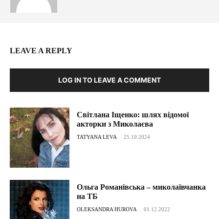
LEAVE A REPLY
LOG IN TO LEAVE A COMMENT
Світлана Іщенко: шлях відомої
акторки з Миколаєва
TATYANA LEVA
-
25.10.2024
Ольга Романівська – миколаївчанка
на ТБ
OLEKSANDRA HUROVA
-
01.12.2022