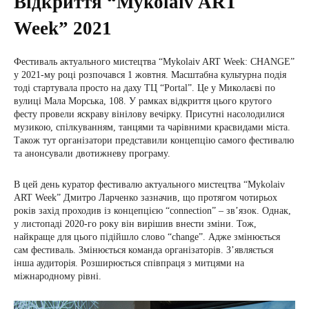
Відкриття “Mykolaiv ART
Week” 2021
Фестиваль актуального мистецтва “Mykolaiv ART Week: CHANGE”
у 2021-му році розпочався 1 жовтня. Масштабна культурна подія
тоді стартувала просто на даху ТЦ “Portal”. Це у Миколаєві по
вулиці Мала Морська, 108. У рамках відкриття цього крутого
фесту провели яскраву вінілову вечірку. Присутні насолодилися
музикою, спілкуванням, танцями та чарівними краєвидами міста.
Також тут організатори представили концепцію самого фестивалю
та анонсували двотижневу програму.
В цей день куратор фестивалю актуального мистецтва “Mykolaiv
ART Week” Дмитро Ларченко зазначив, що протягом чотирьох
років захід проходив із концепцією “connection” – зв’язок. Однак,
у листопаді 2020-го року він вирішив внести зміни. Тож,
найкраще для цього підійшло слово “change”. Адже змінюється
сам фестиваль. Змінюється команда організаторів. З’являється
інша аудиторія. Розширюється співпраця з митцями на
міжнародному рівні.