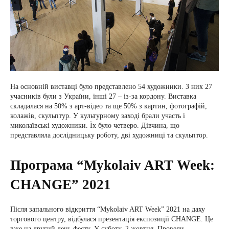
На основній виставці було представлено 54 художники. З них 27
учасників були з України, інші 27 – із-за кордону. Виставка
складалася на 50% з арт-відео та ще 50% з картин, фотографій,
колажів, скульптур. У культурному заході брали участь і
миколаївські художники. Їх було четверо. Дівчина, що
представляла дослідницьку роботу, дві художниці та скульптор.
Програма “Mykolaiv ART Week:
CHANGE” 2021
Після запального відкриття “Mykolaiv ART Week” 2021 на даху
торгового центру, відбулася презентація експозиції CHANGE. Це
вже на другий день фесту. У суботу, 2 жовтня. Провели