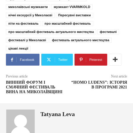
миколаївські музиканти
музикант VVARMKOLD
нічні екскурсії у Миколаєві
Пересувні виставки
піти на фестиваль
про масштабний фестиваль
про масштабний фестиваль актуального мистецтва
фестивалі
фестивалі у Миколаєві
фестиваль актуального мистецтва
цікаві лекції
Facebook
Twitter
Pinterest
Previous article
Next article
ВИННИЙ ФОРУМ І
“HOMO LUDENS”: ІСТОРІЯ
СМАЧНИЙ ФЕСТИВАЛЬ
В ПРОГРАМІ 2021
ВИНА НА МИКОЛАЇВЩИНІ
Tatyana Leva