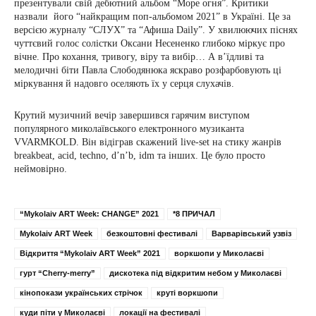
презентували свій дебютний альбом “Море огня”. Критики
назвали його “найкращим поп-альбомом 2021” в Україні. Це за
версією журналу “СЛУХ” та “Афиша Daily”. У хвилюючих піснях
чуттєвий голос солістки Оксани Несененко глибоко міркує про
вічне. Про кохання, тривогу, віру та вибір… А в’їдливі та
мелодичні біти Павла Слободянюка яскраво розфарбовують ці
міркування й надовго оселяють їх у серця слухачів.
Крутий музичний вечір завершився гарячим виступом
популярного миколаївського електронного музиканта
VVARMKOLD. Він відіграв скажений live-set на стику жанрів
breakbeat, acid, techno, d’n’b, idm та інших. Це було просто
неймовірно.
“Mykolaiv ART Week: CHANGE” 2021
*8 ПРИЧАЛ
Mykolaiv ART Week
безкоштовні фестивалі
Варварівський узвіз
Відкриття “Mykolaiv ART Week” 2021
воркшопи у Миколаєві
гурт “Cherry-merry”
дискотека під відкритим небом у Миколаєві
кінопокази українських стрічок
круті воркшопи
куди піти у Миколаєві
локації на фестивалі