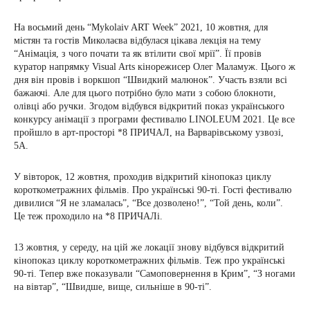
На восьмий день “Mykolaiv ART Week” 2021, 10 жовтня, для
містян та гостів Миколаєва відбулася цікава лекція на тему
“Анімація, з чого почати та як втілити свої мрії”. Її провів
куратор напрямку Visual Arts кінорежисер Олег Маламуж. Цього ж
дня він провів і воркшоп “Швидкий малюнок”. Участь взяли всі
бажаючі. Але для цього потрібно було мати з собою блокноти,
олівці або ручки. Згодом відбувся відкритий показ українського
конкурсу анімації з програми фестивалю LINOLEUM 2021. Це все
пройшло в арт-просторі *8 ПРИЧАЛ, на Варварівському узвозі,
5А.
У вівторок, 12 жовтня, проходив відкритий кінопоказ циклу
короткометражних фільмів. Про українські 90-ті. Гості фестивалю
дивилися “Я не зламалась”, “Все дозволено!”, “Той день, коли”.
Це теж проходило на *8 ПРИЧАЛі.
13 жовтня, у середу, на цій же локації знову відбувся відкритий
кінопоказ циклу короткометражних фільмів. Теж про українські
90-ті. Тепер вже показували “Самоповернення в Крим”, “З ногами
на вівтар”, “Швидше, вище, сильніше в 90-ті”.