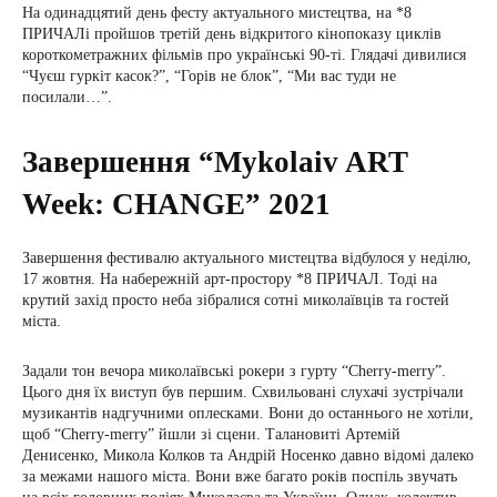
На одинадцятий день фесту актуального мистецтва, на *8
ПРИЧАЛі пройшов третій день відкритого кінопоказу циклів
короткометражних фільмів про українські 90-ті. Глядачі дивилися
“Чуєш гуркіт касок?”, “Горів не блок”, “Ми вас туди не
посилали…”.
Завершення “Mykolaiv ART
Week: CHANGE” 2021
Завершення фестивалю актуального мистецтва відбулося у неділю,
17 жовтня. На набережній арт-простору *8 ПРИЧАЛ. Тоді на
крутий захід просто неба зібралися сотні миколаївців та гостей
міста.
Задали тон вечора миколаївські рокери з гурту “Cherry-merry”.
Цього дня їх виступ був першим. Схвильовані слухачі зустрічали
музикантів надгучними оплесками. Вони до останнього не хотіли,
щоб “Cherry-merry” йшли зі сцени. Талановиті Артемій
Денисенко, Микола Колков та Андрій Носенко давно відомі далеко
за межами нашого міста. Вони вже багато років поспіль звучать