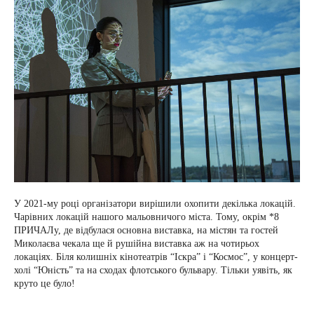
У 2021-му році організатори вирішили охопити декілька локацій.
Чарівних локацій нашого мальовничого міста. Тому, окрім *8
ПРИЧАЛу, де відбулася основна виставка, на містян та гостей
Миколаєва чекала ще й рушійна виставка аж на чотирьох
локаціях. Біля колишніх кінотеатрів “Іскра” і “Космос”, у концерт-
холі “Юність” та на сходах флотського бульвару. Тільки уявіть, як
круто це було!