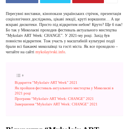
Пересувні виставки, кінопокази українських стрічок, презентація
соціологічних досліджень, цікаві лекції, круті воркшопи… А ще
яскраві дискотеки. Просто під відкритим небом! Круто? Ще б пак!
Бо так у Миколаєві проходив фестиваль актуального мистецтва
“Mykolaiv ART Week: CHANGE”. У 2021-му році. Захід був
повністю відкритим. Тож участь у масштабній культурні події
брали всі бажаючі миколаївці та гості міста. Як все проходило –
читайте на сайті
mykolayivski.info
.
Відкриття “Mykolaiv ART Week” 2021
Як пройшов фестиваль актуального мистецтва у Миколаєві в
2021 році
Програма “Mykolaiv ART Week: CHANGE” 2021
Завершення “Mykolaiv ART Week: CHANGE” 2021