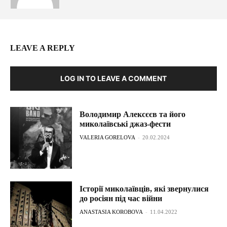
LEAVE A REPLY
LOG IN TO LEAVE A COMMENT
Володимир Алексєєв та його
миколаївські джаз-фести
VALERIA GORELOVA
-
20.02.2024
Історії миколаївців, які звернулися
до росіян під час війни
ANASTASIA KOROBOVA
-
11.04.2022