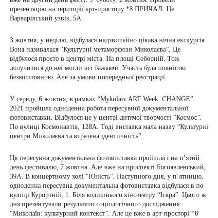
презентацію на території арт-простору *8 ПРИЧАЛ. Це
Варварівський узвіз, 5А.
3 жовтня, у неділю, відбулася надзвичайно цікава нічна екскурсія.
Вона називалася “Культурні метаморфози Миколаєва”. Це
відбулося просто в центрі міста. На площі Соборній. Тож
долучитися до неї могли всі бажаючі. Участь була повністю
безкоштовною. Але за умови попередньої реєстрації.
У середу, 6 жовтня, в рамках “Mykolaiv ART Week: CHANGE”
2021 пройшла одноденна робота пересувної документальної
фотовиставки. Відбулося це у центрі дитячої творчості “Космос”.
По вулиці Космонавтів, 128А. Тоді виставка мала назву “Культурні
центри Миколаєва та втрачена ідентичність”.
Ця пересувна документальна фотовиставка пройшла і на п’ятий
день фестивалю, 7 жовтня. Але вже на проспекті Богоявленський,
39А. В концертному холі “Юність”. Наступного дня, у п’ятницю,
одноденна пересувна документальна фотовиставка відбулася в по
вулиці Курортній, 1. Біля колишнього кінотеатру “Іскра”. Цього ж
дня презентували результати соціологічного дослідження
“Миколаїв: культурний контекст”. Але це вже в арт-просторі *8