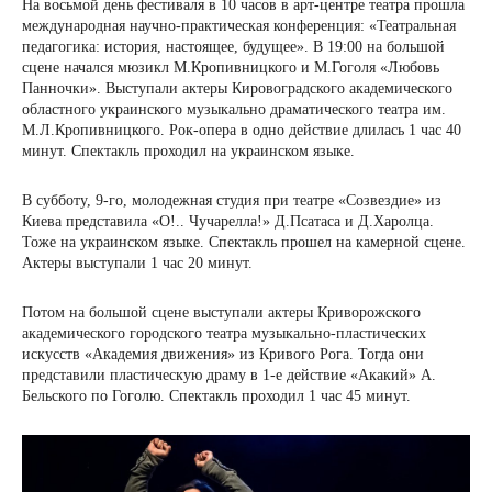
На восьмой день фестиваля в 10 часов в арт-центре театра прошла
международная научно-практическая конференция: «Театральная
педагогика: история, настоящее, будущее». В 19:00 на большой
сцене начался мюзикл М.Кропивницкого и М.Гоголя «Любовь
Панночки». Выступали актеры Кировоградского академического
областного украинского музыкально драматического театра им.
М.Л.Кропивницкого. Рок-опера в одно действие длилась 1 час 40
минут. Спектакль проходил на украинском языке.
В субботу, 9-го, молодежная студия при театре «Созвездие» из
Киева представила «О!.. Чучарелла!» Д.Псатаса и Д.Харолца.
Тоже на украинском языке. Спектакль прошел на камерной сцене.
Актеры выступали 1 час 20 минут.
Потом на большой сцене выступали актеры Криворожского
академического городского театра музыкально-пластических
искусств «Академия движения» из Кривого Рога. Тогда они
представили пластическую драму в 1-е действие «Акакий» А.
Бельского по Гоголю. Спектакль проходил 1 час 45 минут.