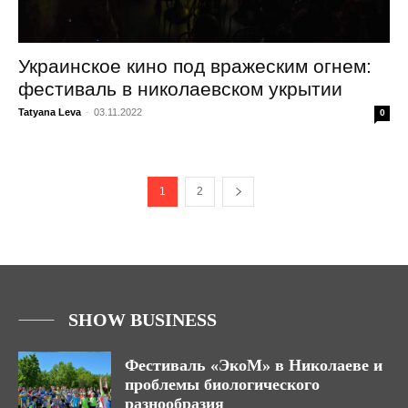
Украинское кино под вражеским огнем:
фестиваль в николаевском укрытии
Tatyana Leva
-
03.11.2022
0
1
2
SHOW BUSINESS
Фестиваль «ЭкоМ» в Николаеве и
проблемы биологического
разнообразия