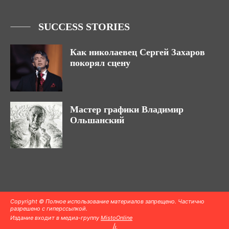
SUCCESS STORIES
Как николаевец Сергей Захаров
покорял сцену
Мастер графики Владимир
Ольшанский
Copyright © Полное использование материалов запрещено. Частично
разрешено с гиперссылкой.
Издание входит в медиа-группу
MistoOnline