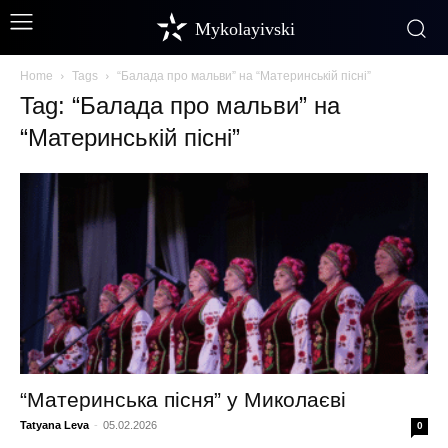
Mykolayivski
Home
Tags
“Балада про мальви” на “Материнській пісні”
Tag: “Балада про мальви” на
“Материнській пісні”
“Материнська пісня” у Миколаєві
Tatyana Leva
-
05.02.2026
0