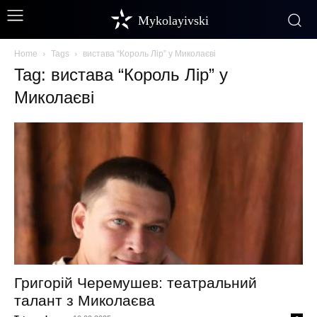
Mykolayivski
Home
Tags
вистава “Король Лір” у Миколаєві
Tag: вистава “Король Лір” у
Миколаєві
Григорій Черемушев: театральний
талант з Миколаєва