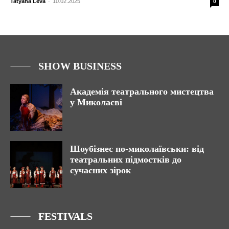
Tatyana Leva
-
10.02.2025
0
SHOW BUSINESS
Академія театрального мистецтва
у Миколаєві
Шоубізнес по-миколаївськи: від
театральних підмостків до
сучасних зірок
FESTIVALS