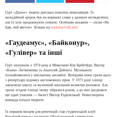
Гурт «Діалог» знають декілька поколінь миколаївців. Їх
мелодійний артрок був на вершині слави у далеких вісімдесятих,
але їх хіти продовжують співати. Особливе кохання — пісня «Не
йди, мій янголе». Більше на
mykolayivski.info
.
«Гаудеамус», «Байконур»,
«Гулівер» та інші
Гурт заснували у 1974 році в Миколаєві Кім Брейтбург, Віктор
«Клим» Литвиненко та Анатолій Дейнега. Музиканти
познайомилися у шкільному ансамблі. Вечорами вони грали щось
з репертуару відомих англомовних зірок. У 1971 році хлопці
закінчили школу та музичний шкільний колектив розпався. Але
трохи згодом хлопці знову зібралися разом, а до них доєднався
ще один учасник — басист Віктор Радієвський. Новостворена
команда почала творити.
Їх першим місцем для репетицій став студентський клуб
Кораблебудівного інституту (Національний університет