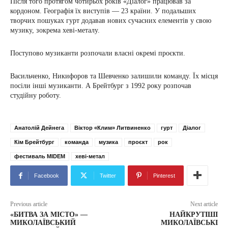
Після того протягом чотирьох років «Діалог» працював за
кордоном. Географія їх виступів — 23 країни. У подальших
творчих пошуках гурт додавав нових сучасних елементів у свою
музику, зокрема хеві-металу.
Поступово музиканти розпочали власні окремі проєкти.
Васильченко, Никифоров та Шевченко залишили команду. Їх місця
посіли інші музиканти. А Брейтбург з 1992 року розпочав
студійну роботу.
Анатолій Дейнега
Віктор «Клим» Литвиненко
гурт
Діалог
Кім Брейтбург
команда
музика
проєкт
рок
фестиваль MIDEM
хеві-метал
Facebook
Twitter
Pinterest
Previous article
Next article
«БИТВА ЗА МІСТО» —
НАЙКРУТІШІ
МИКОЛАЇВСЬКИЙ
МИКОЛАЇВСЬКІ