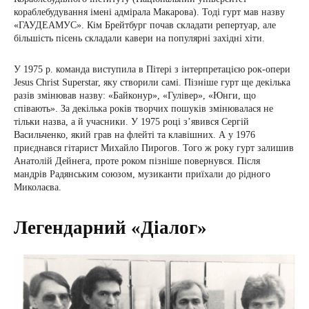
кораблебудування імені адмірала Макарова). Тоді гурт мав назву
«ГАУДЕАМУС». Кім Брейтбург почав складати репертуар, але
більшість пісень складали кавери на популярні західні хіти.
У 1975 р. команда виступила в Пітері з інтерпретацією рок-опери
Jesus Christ Superstar, яку створили самі. Пізніше гурт ще декілька
разів змінював назву: «Байконур», «Гулівер», «Юнги, що
співають». За декілька років творчих пошуків змінювалася не
тільки назва, а й учасники. У 1975 році з’явився Сергій
Васильченко, який грав на флейті та клавішних. А у 1976
приєднався гітарист Михайло Пирогов. Того ж року гурт залишив
Анатолій Дейнега, проте роком пізніше повернувся. Після
мандрів Радянським союзом, музиканти приїхали до рідного
Миколаєва.
Легендарний «Діалог»