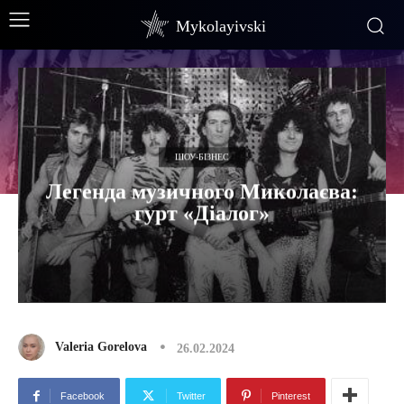
Mykolayivski
ШОУ-БІЗНЕС
Легенда музичного Миколаєва:
гурт «Діалог»
Valeria Gorelova
26.02.2024
Facebook
Twitter
Pinterest