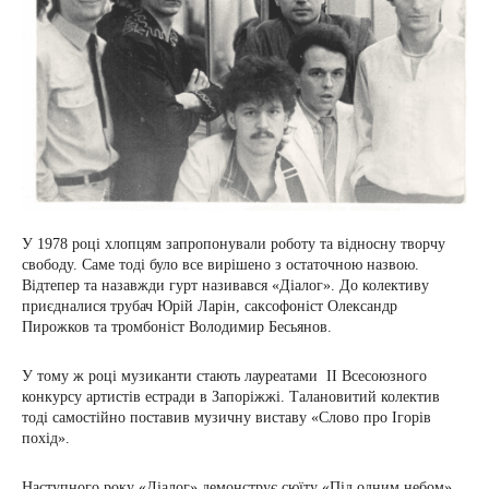
У 1978 році хлопцям запропонували роботу та відносну творчу
свободу. Саме тоді було все вирішено з остаточною назвою.
Відтепер та назавжди гурт називався «Діалог». До колективу
приєдналися трубач Юрій Ларін, саксофоніст Олександр
Пирожков та тромбоніст Володимир Бесьянов.
У тому ж році музиканти стають лауреатами II Всесоюзного
конкурсу артистів естради в Запоріжжі. Талановитий колектив
тоді самостійно поставив музичну виставу «Слово про Ігорів
похід».
Наступного року «Діалог» демонструє сюїту «Під одним небом».