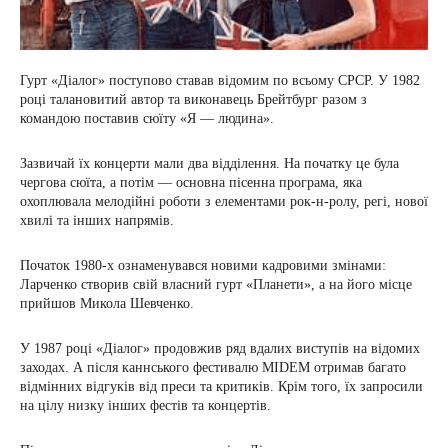
Гурт «Діалог» поступово ставав відомим по всьому СРСР. У 1982
році талановитий автор та виконавець Брейтбург разом з
командою поставив сюїту «Я — людина».
Зазвичай їх концерти мали два відділення. На початку це була
чергова сюїта, а потім — основна пісенна програма, яка
охоплювала мелодійні роботи з елементами рок-н-ролу, регі, нової
хвилі та інших напрямів.
Початок 1980-х ознаменувався новими кадровими змінами:
Ларченко створив свій власний гурт «Планети», а на його місце
прийшов Микола Шевченко.
У 1987 році «Діалог» продовжив ряд вдалих виступів на відомих
заходах. А після каннського фестивалю MIDEM отримав багато
відмінних відгуків від преси та критиків. Крім того, їх запросили
на цілу низку інших фестів та концертів.