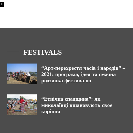
0
FESTIVALS
“Арт-перехрестя часів і народів” –
2021: програма, ідея та смачна
родзинка фестивалю
“Етнічна спадщина”: як
миколаївці вшановують своє
коріння