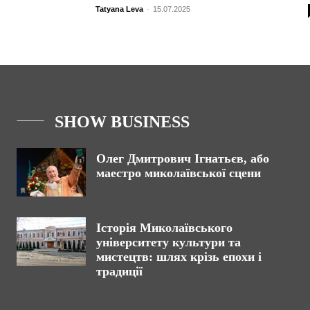
Tatyana Leva
-
15.07.2025
SHOW BUSINESS
Олег Дмитрович Ігнатьєв, або
маестро миколаївської сцени
Історія Миколаївського
університету культури та
мистецтв: шлях крізь епохи і
традиції