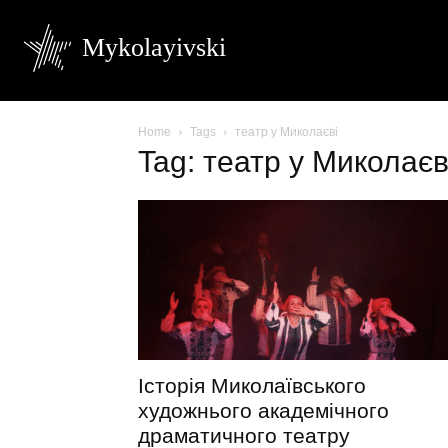
Mykolayivski
Home
Tags
театр у Миколаєві
Tag: театр у Миколаєв
Історія Миколаївського
художнього академічного
драматичного театру