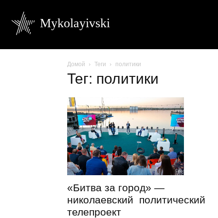
Mykolayivski
Домой
Теги
политики
Тег: политики
«Битва за город» —
николаевский политический
телепроект