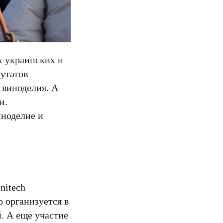
х украинских и
утатов
 виноделия. А
и.
иноделие и
nitech
о организуется в
. А еще участие