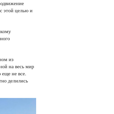
родвижение
с этой целью и
скому
дного
ном из
ной на весь мир
еще не все.
тно делились