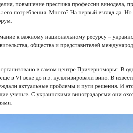
оделия, повышение престижа профессии винодела, п
 его потребления. Много? На первый взгляд да. Но 
орум.
мание к важному национальному ресурсу – украин
вительства, общества и представителей междунаро
о организовано в самом центре Причерноморья. В од
ще в VI веке до н.э. культивировали вино. В извест
ждали актуальные проблемы и пути решения. И это 
щие ученые. С украинскими виноградарями они охо
иями.