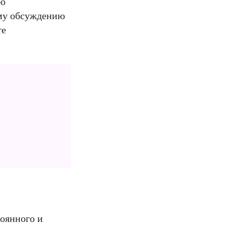
ию
ому обсуждению
те
тоянного и