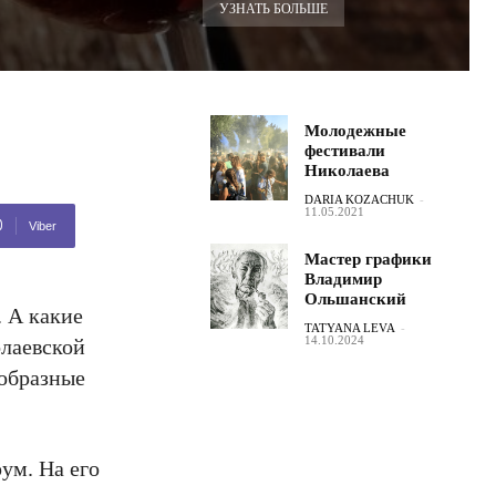
УЗНАТЬ БОЛЬШЕ
Молодежные
фестивали
Николаева
DARIA KOZACHUK
-
11.05.2021
Viber
Мастер графики
Владимир
Ольшанский
. А какие
TATYANA LEVA
-
14.10.2024
олаевской
ообразные
ум. На его