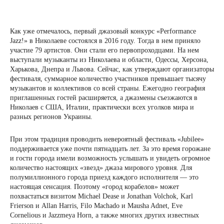
Как уже отмечалось, первый джазовый конкурс «Performance
Jazz!» в Николаеве состоялся в 2016 году. Тогда в нем приняло
участие 79 артистов. Они стали его первопроходцами. На нем
выступали музыканты из Николаева и области, Одессы, Херсона,
Харькова, Днепра и Львова. Сейчас, как утверждают организаторы
фестиваля, суммарное количество участников превышает тысячу
музыкантов и коллективов со всей страны. Ежегодно география
приглашенных гостей расширяется, а джазмены съезжаются в
Николаев с США, Италии, практически всех уголков мира и
разных регионов Украины.
При этом традиция проводить невероятный фестиваль «Jubilee»
поддерживается уже почти пятнадцать лет. За это время горожане
и гости города имели возможность услышать и увидеть огромное
количество настоящих «звезд» джаза мирового уровня. Для
полумиллионного города приезд каждого исполнителя — это
настоящая сенсация. Поэтому «город корабелов» может
похвастаться визитом Michael Dease и Jonathan Volchok, Karl
Frierson и Allan Harris, Filo Machado и Mausha Adnet, Eve
Cornelious и Jazzmeya Horn, а также многих других известных