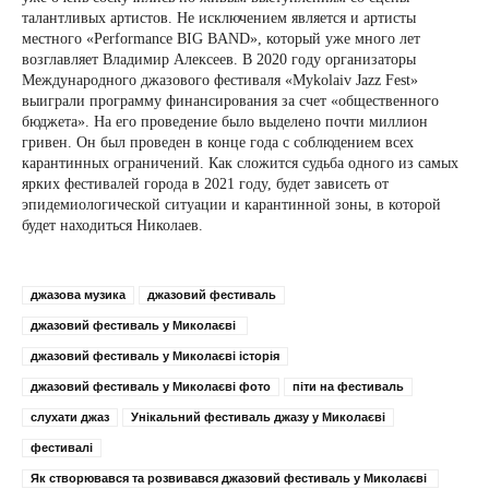
талантливых артистов. Не исключением является и артисты
местного «Performance BIG BAND», который уже много лет
возглавляет Владимир Алексеев. В 2020 году организаторы
Международного джазового фестиваля «Mykolaiv Jazz Fest»
выиграли программу финансирования за счет «общественного
бюджета». На его проведение было выделено почти миллион
гривен. Он был проведен в конце года с соблюдением всех
карантинных ограничений. Как сложится судьба одного из самых
ярких фестивалей города в 2021 году, будет зависеть от
эпидемиологической ситуации и карантинной зоны, в которой
будет находиться Николаев.
джазова музика
джазовий фестиваль
джазовий фестиваль у Миколаєві
джазовий фестиваль у Миколаєві історія
джазовий фестиваль у Миколаєві фото
піти на фестиваль
слухати джаз
Унікальний фестиваль джазу у Миколаєві
фестивалі
Як створювався та розвивався джазовий фестиваль у Миколаєві