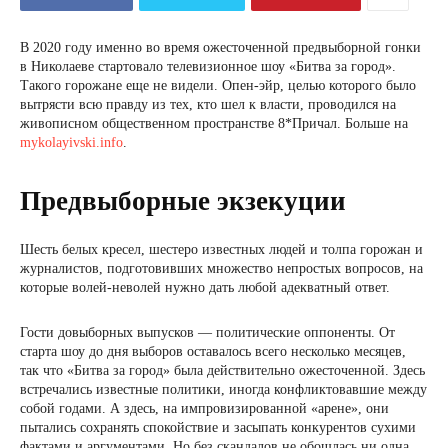
В 2020 году именно во время ожесточенной предвыборной гонки
в Николаеве стартовало телевизионное шоу «Битва за город».
Такого горожане еще не видели. Опен-эйр, целью которого было
вытрясти всю правду из тех, кто шел к власти, проводился на
живописном общественном пространстве 8*Причал. Больше на
mykolayivski.info
.
Предвыборные экзекуции
Шесть белых кресел, шестеро известных людей и толпа горожан и
журналистов, подготовивших множество непростых вопросов, на
которые волей-неволей нужно дать любой адекватный ответ.
Гости довыборных выпусков — политические оппоненты. От
старта шоу до дня выборов оставалось всего несколько месяцев,
так что «Битва за город» была действительно ожесточенной. Здесь
встречались известные политики, иногда конфликтовавшие между
собой годами. А здесь, на импровизированной «арене», они
пытались сохранять спокойствие и засыпать конкурентов сухими
фактами и аргументами. Но без скандалов не обошлась ни одна