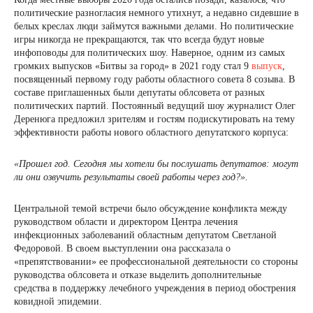
политические разногласия немного утихнут, а недавно сидевшие в
белых креслах люди займутся важными делами. Но политические
игры никогда не прекращаются, так что всегда будут новые
инфоповоды для политических шоу. Наверное, одним из самых
громких выпусков «Битвы за город» в 2021 году стал 9
выпуск
,
посвященный первому году работы областного совета 8 созыва. В
составе приглашенных были депутаты облсовета от разных
политических партий. Постоянный ведущий шоу журналист Олег
Деренюга предложил зрителям и гостям подискутировать на тему
эффективности работы нового областного депутатского корпуса:
«Прошел год. Сегодня мы хотели бы послушать депутатов: могут
ли они озвучить результаты своей работы через год?».
Центральной темой встречи было обсуждение конфликта между
руководством области и директором Центра лечения
инфекционных заболеваний областным депутатом Светланой
Федоровой. В своем выступлении она рассказала о
«препятствовании» ее профессиональной деятельности со стороны
руководства облсовета и отказе выделить дополнительные
средства в поддержку лечебного учреждения в период обострения
ковидной эпидемии.