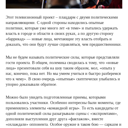
Этот телевизионный проект – плацдарм с двумя политическими
направляющими. С одной стороны находились опытные
политики, которые уже много лет «в теме» и пытались удержать
власть в городе и области в своих руках, а по другую сторону
«баррикад» — новые лица, мечтающие эту власть отобрать и
доказать, что они будут лучше справляться, чем предшественники.
Мы не будем называть политические силы, которые представляли
гости проекта. В общем, полемика сводилась к тому, что «новые
лица» презентовали себя на шоу таким образом, мол, «опыта у
нас, конечно, пока нет. Но мы умеем учиться и быстро разберемся
что к чему». В свою очередь «опытные» скептически улыбались и
упорно доказывали обратное.
Можно было увидеть подготовленные приемы, которыми
пользовались участники. Особенно интересны были моменты, где
применялись элементы «командной игры». То есть кандидаты от
одной политической силы разыгрывали сцены с «экспромтами»,
дополняли выступления друг друга «фактажом», вместе
«охлаждали» оппонента. Особое оружие в таком бою — сарказм и