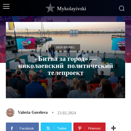
Mykolayivski
ШОУ-БИЗНЕС
«Битва за город» —
николаевский политический
телепроект
Valeria Gorelova
23.02.2024
Facebook
Twitter
Pinterest