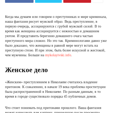
Когда мы думаем или говорим о преступниках и мире криминала,
наша фантазия рисует мужской образ. Ведь преступление, в
первую очередь, ассоциируются с грубой мужской силой. В то
время как женщина ассоциируется с нежностью и домашним
уютом. И представить берегиню домашнего очага частью
преступного мира сложно. Но это так. Криминологами давно уже
было доказано, что женщины в равной мере могут встать на
преступную стезю. И при этом, быть более искусной и жестокой,
чем мужчины. Больше на
mykolayivski.info
.
Женское дело
«Женским» преступлением в Николаеве считалось владение
притоном. К сожалению, в начале 19 века проблема проституции
была распространенной в Николаеве. По разным данным, в то
время в городе существовало порядка 45 публичных домов.
Что стоит понимать под притонами прошлого. Ваша фантазия
может нарисовать вам картину, пришедшую после просмотра