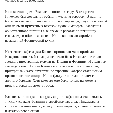
уютное французское кафе.
К сожалению, дело Божоле не пошло в гору. В те времена
Николаев был довольно грубым и жестким городом. В нем, по
большей степени, проживали моряки, торговцы, судостроители. А
они не были приучены к высокой кухне и манерам. Заведения
общественного питания в те времена работал по принципу —
сытная еда и обилие алкоголя. Их не волновали атрибуты
изысканной французской кухни.
Из-за этого кафе мадам Божоле приносило мало прибыли.
Наверное, оно так бы закрылось, если бы в Николаев не стали
заезжать иностранные моряки из Италии и Франции. И стали там
завсегдатаями. Полине Божоле воспользовавшись моментом,
пристроила к кафе двухэтажное строение, которое стало неким
прототипом гостиницы. Но по факту, это стало началом ее
личного борделя. Хотя таковым оно было только на момент
присутствовал моряков в городе.
Как только иностранные суда уходили, кафе снова становилось
тихим кусочком Франции в еврейском квартале Николаева, в
котором местные поэты, в отсутствии моряков, слушали романсы
и декламировал стихи.