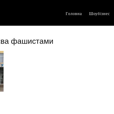
Головна
Шоубізнес
аєва фашистами