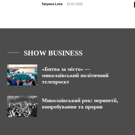
Tatyana Leva
-
16.01.2025
SHOW BUSINESS
«Битва за місто» —
миколаївський політичний
телепроєкт
Миколаївський рок: перипетії,
випробування та прорив