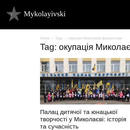
Mykolayivski
Home
Tags
окупація Миколаєва фашистами
Tag: окупація Микол
Палац дитячої та юнацької
творчості у Миколаєві: історія
та сучасність