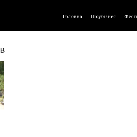
Головна
Шоубізнес
Фест
ив