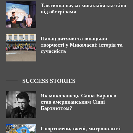
Тактична пауза: миколаївське кіно
під обстрілами
Палац дитячої та юнацької
творчості у Миколаєві: історія та
сучасність
SUCCESS STORIES
Як миколаївець Саша Баранєв
став американським Сідні
Бартлеттом?
Спортсмени, вчені, митрополит і