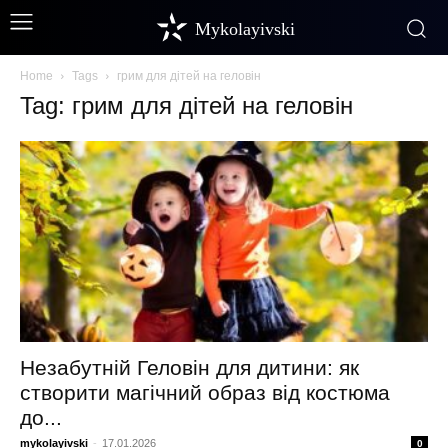
Mykolayivski
Home
Tags
грим для дітей на геловін
Tag: грим для дітей на геловін
Незабутній Геловін для дитини: як
створити магічний образ від костюма
до...
mykolayivski
-
17.01.2026
0