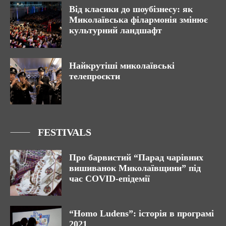
Від класики до шоубізнесу: як
Миколаївська філармонія змінює
культурний ландшафт
Найкрутіші миколаївські
телепроєкти
FESTIVALS
Про барвистий “Парад чарівних
вишиванок Миколаївщини” під
час COVID-епідемії
“Homo Ludens”: історія в програмі
2021