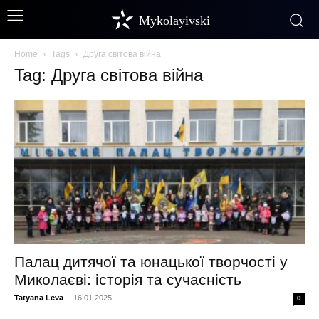
Mykolayivski
Home
Tags
Друга світова війна
Tag: Друга світова війна
Палац дитячої та юнацької творчості у
Миколаєві: історія та сучасність
Tatyana Leva
-
16.01.2025
0