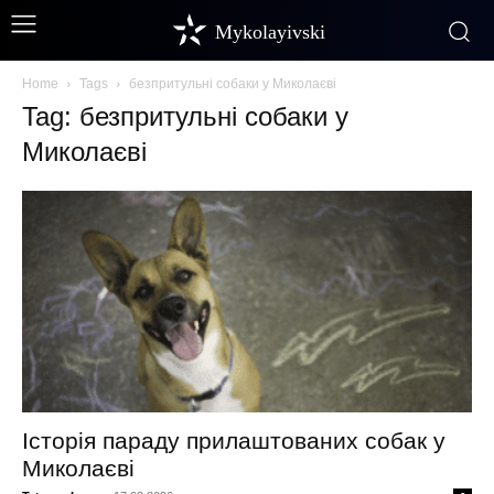
Mykolayivski
Home
Tags
безпритульні собаки у Миколаєві
Tag: безпритульні собаки у
Миколаєві
Історія параду прилаштованих собак у
Миколаєві