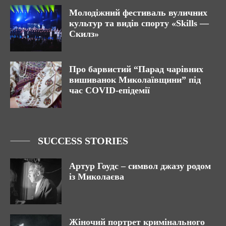
Молодіжний фестиваль вуличних
культур та видів спорту «Skills —
Скилз»
Про барвистий “Парад чарівних
вишиванок Миколаївщини” під
час COVID-епідемії
SUCCESS STORIES
Артур Гоудс – символ джазу родом
із Миколаєва
Жіночий портрет кримінального