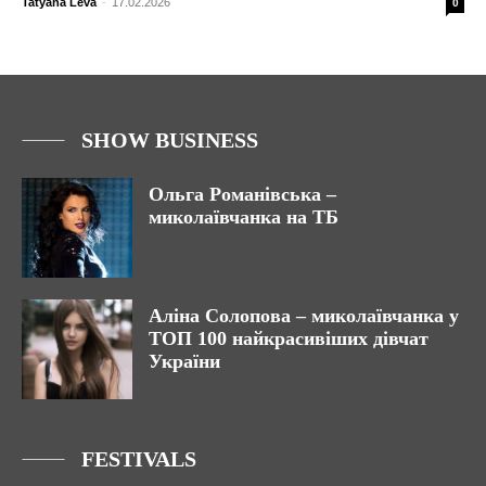
Tatyana Leva
-
17.02.2026
0
SHOW BUSINESS
Ольга Романівська –
миколаївчанка на ТБ
Аліна Солопова – миколаївчанка у
ТОП 100 найкрасивіших дівчат
України
FESTIVALS