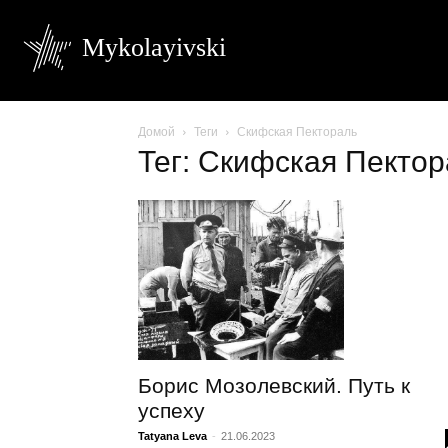
Mykolayivski
Домой
Теги
Скифская Пектораль
Тег: Скифская Пекто
Борис Мозолевский. Путь к
успеху
Tatyana Leva
-
21.06.2023