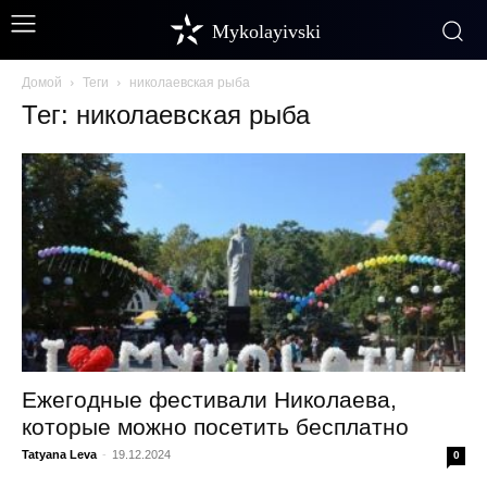
Mykolayivski
Домой
Теги
николаевская рыба
Тег: николаевская рыба
Ежегодные фестивали Николаева,
которые можно посетить бесплатно
Tatyana Leva
-
19.12.2024
0