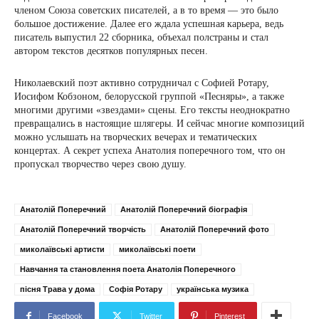
членом Союза советских писателей, а в то время — это было
большое достижение. Далее его ждала успешная карьера, ведь
писатель выпустил 22 сборника, объехал полстраны и стал
автором текстов десятков популярных песен.
Николаевский поэт активно сотрудничал с Софией Ротару,
Иосифом Кобзоном, белорусской группой «Песняры», а также
многими другими «звездами» сцены. Его тексты неоднократно
превращались в настоящие шлягеры. И сейчас многие композиций
можно услышать на творческих вечерах и тематических
концертах. А секрет успеха Анатолия поперечного том, что он
пропускал творчество через свою душу.
Анатолій Поперечний
Анатолій Поперечний біографія
Анатолій Поперечний творчість
Анатолій Поперечний фото
миколаївські артисти
миколаївські поети
Навчання та становлення поета Анатолія Поперечного
пісня Трава у дома
Софія Ротару
українська музика
Facebook
Twitter
Pinterest