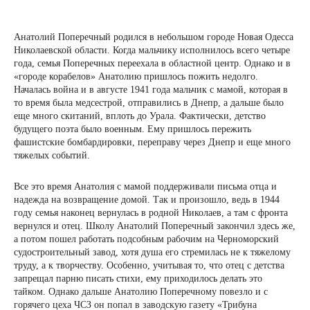
Анатолий Поперечный родился в небольшом городе Новая Одесса
Николаевской области. Когда мальчику исполнилось всего четыре
года, семья Поперечных переехала в областной центр. Однако и в
«городе корабелов» Анатолию пришлось пожить недолго.
Началась война и в августе 1941 года мальчик с мамой, которая в
то время была медсестрой, отправились в Днепр, а дальше было
еще много скитаний, вплоть до Урала. Фактически, детство
будущего поэта было военным. Ему пришлось пережить
фашистские бомбардировки, переправу через Днепр и еще много
тяжелых событий.
Все это время Анатолия с мамой поддерживали письма отца и
надежда на возвращение домой. Так и произошло, ведь в 1944
году семья наконец вернулась в родной Николаев, а там с фронта
вернулся и отец. Школу Анатолий Поперечный закончил здесь же,
а потом пошел работать подсобным рабочим на Черноморский
судостроительный завод, хотя душа его стремилась не к тяжелому
труду, а к творчеству. Особенно, учитывая то, что отец с детства
запрещал парню писать стихи, ему приходилось делать это
тайком. Однако дальше Анатолию Поперечному повезло и с
горячего цеха ЧСЗ он попал в заводскую газету «Трибуна