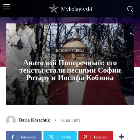
Mykolayivski
ИСТОРИИ УСПЕХА
Анатолий Поперечный: его
тексты стали песнями Софии
Ротару и Иосифа Кобзона
Daria Kozachuk
26.04.2021
Facebook
Twitter
Pinterest