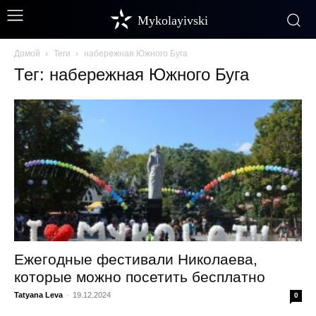
Mykolayivski
Домой
Теги
набережная Южного Буга
Тег: набережная Южного Буга
Ежегодные фестивали Николаева,
которые можно посетить бесплатно
Tatyana Leva
-
19.12.2024
0