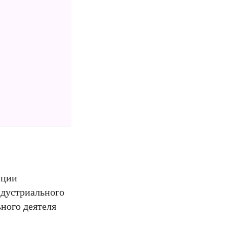
иции
ндустриального
ного деятеля