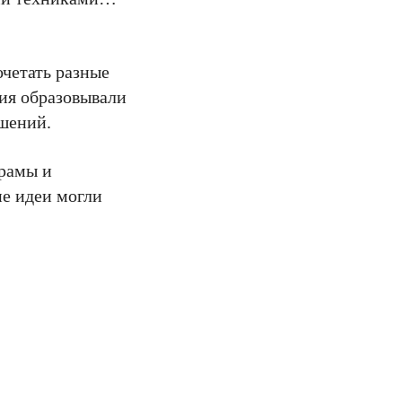
очетать разные
гия образовывали
ршений.
драмы и
ие идеи могли