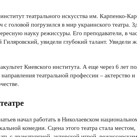
 институт театрального искусства им. Карпенко-Кар
 с головой погрузился в мир украинского театра. З
тересную науку режиссуры. Его преподаватели, в ча
 Гиляровский, увидели глубокий талант. Увидели 
акультет Киевского института. А еще через 6 лет п
 направления театральной профессии – актерство и р
честве.
театре
гнатьев начал работать в Николаевском национально
альной комедии. Сцена этого театра стала местом, 
ать с драматургией, актерской игрой, режиссерск