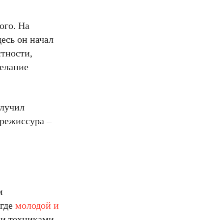
ого. На
десь он начал
стности,
желание
олучил
ежиссура – ​​
м
где
молодой и
ими техниками…