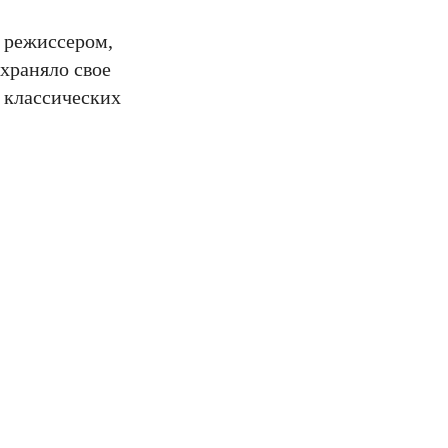
и режиссером,
охраняло свое
и классических