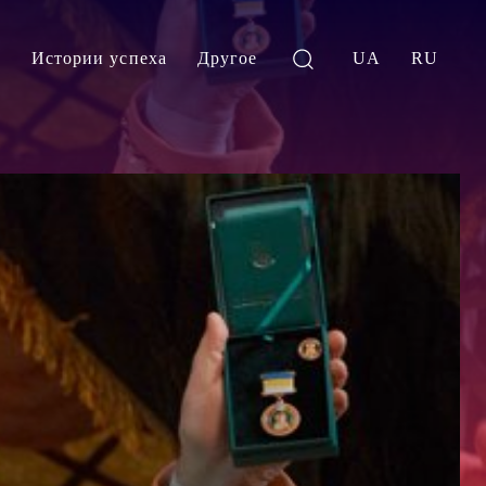
и
Истории успеха
Другое
UA
RU