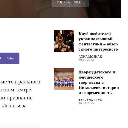
УЗНАТЬ БОЛЬШЕ
Клуб любителей
украиноязычной
фантастики – обзор
самого интересного
ANNA MOSHAK
-
Viber
30.10.2023
Дворец детского и
юношеского
тие театрального
творчества в
Николаеве: история
нском театре
и современность
али признание
TATYANA LEVA
-
16.01.2025
а Игнатьева