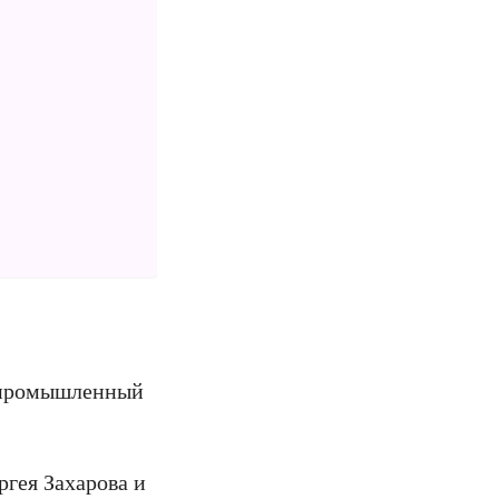
й промышленный
гея Захарова и