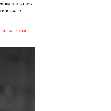
диям и песням.
тического
бли, местные