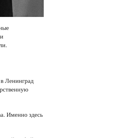
ьные
 и
ли.
 в Ленинград
арственную
а. Именно здесь