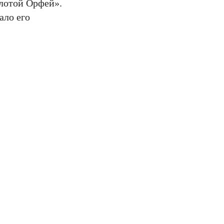
олотой Орфей».
ало его