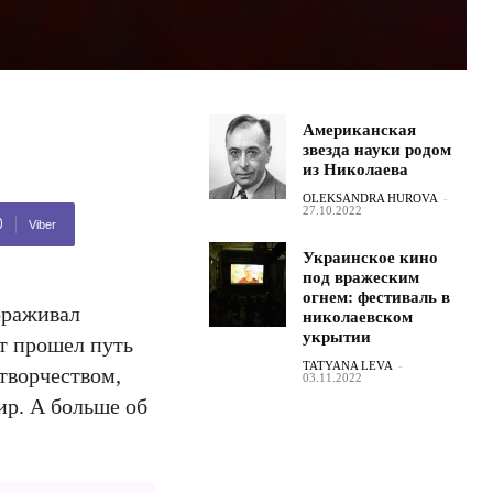
Американская
звезда науки родом
из Николаева
OLEKSANDRA HUROVA
-
27.10.2022
Viber
Украинское кино
под вражеским
огнем: фестиваль в
вораживал
николаевском
укрытии
т прошел путь
TATYANA LEVA
-
творчеством,
03.11.2022
ир. А больше об