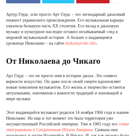
Артур Гоудс, или просто Арт Гоудс – это легендарный джазовый
пианист украинского происхождения. Его музыкальная карьера
охватила большую часть XX столетия. Его вклад в джазовую
музыку и культурное наследие оставил незабываемый след в
мировой музыкальной истории. А больше о выдающемся
уроженце Николаеве – на сайте
mykolayivski.info
.
От Николаева до Чикаго
Арт Гоудс – это не просто имя в истории джаза. Это символ
верности искусству. Он даже после своей смерти вдохновляет
новые поколения музыкантов. Его жизнь и творчество остаются
актуальными, напоминая о важности традиций и инноваций в
мире музыки.
Этот выдающийся музыкант родился 14 ноября 1904 года в нашем
Николаеве. Но еще в тот момент это была территория уже
несуществующей Российской империи. Уже в 1905 году его
семья
эмигрировала в Соединенные Штаты Америки
. Сначала они
поселились в штате Иллинойсе. В Чикаго. И, так как музыка была