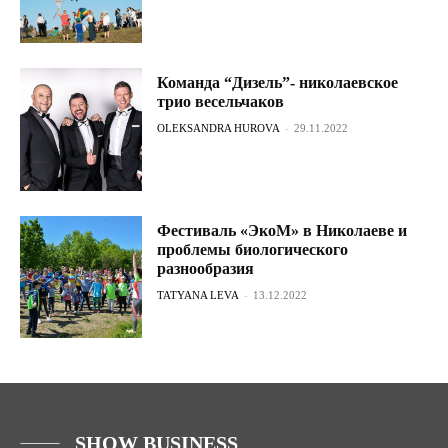
Команда “Дизель”- николаевское
трио весельчаков
OLEKSANDRA HUROVA
-
29.11.2022
Фестиваль «ЭкоМ» в Николаеве и
проблемы биологического
разнообразия
TATYANA LEVA
-
13.12.2022
SHOW BUSINESS