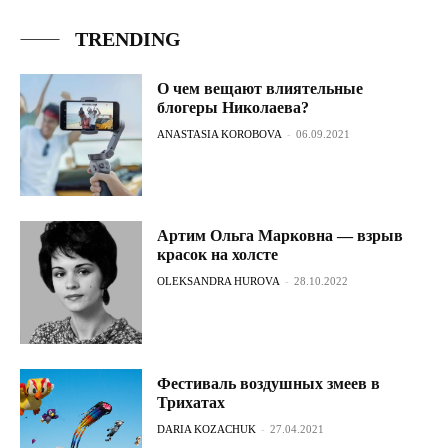
TRENDING
О чем вещают влиятельные
блогеры Николаева?
ANASTASIA KOROBOVA
-
06.09.2021
Артим Ольга Марковна — взрыв
красок на холсте
OLEKSANDRA HUROVA
-
28.10.2022
Фестиваль воздушных змеев в
Трихатах
DARIA KOZACHUK
-
27.04.2021