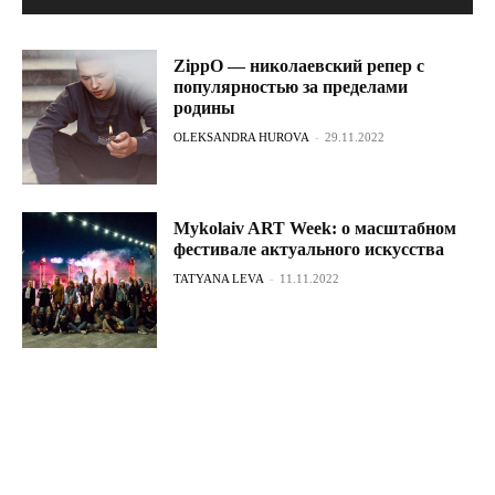
ZippO — николаевский репер с
популярностью за пределами
родины
OLEKSANDRA HUROVA
-
29.11.2022
Mykolaiv ART Week: о масштабном
фестивале актуального искусства
TATYANA LEVA
-
11.11.2022