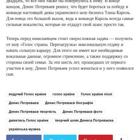
двадцать, то все они также бы повернулись к нему. В конце
концов, Денис Потреваев решил, что будет бороться за победу в
команде настоящей дивы украинского шоу-бизнеса Тины Кароль.
Для певца это большой вызов, ведь в команде Кароль всегда самые
сильные вокалисты, которые не отдадут свой шанс просто так.
Теперь перед николаевцем стоит сверхсложная задача — получить
от шоу «Голос страны. Перезагрузка» максимальную отдачу и
начать сольную карьеру. Для этого он имеет все необходимые
вокальные данные, огромное стремление, а также поддержку со
стороны своей семьи. За эти шесть лет, прошедших от первого
участия в шоу, Денис Потреваев успел жениться и у него появился
сын.
ведучий Голос країни
голос країни
Голос країни пісні
Денис Потреваєв
Денис Потреваєв біографія
Денис Потреваєв творчість
Денис Потреваєв фото
дивитись Голос країни
творчий шлях Дениса Потреваєва
українська музика