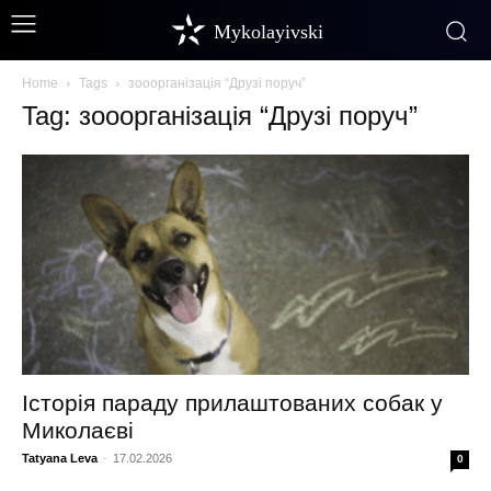
Mykolayivski
Home
Tags
зооорганізація “Друзі поруч”
Tag: зооорганізація “Друзі поруч”
Історія параду прилаштованих собак у
Миколаєві
Tatyana Leva
-
17.02.2026
0