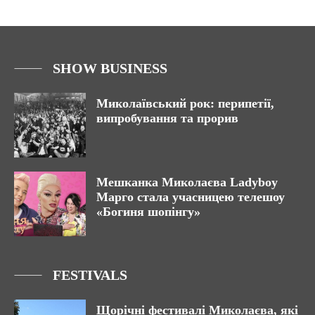
SHOW BUSINESS
Миколаївський рок: перипетії,
випробування та прорив
Мешканка Миколаєва Ladyboy
Марго стала учасницею телешоу
«Богиня шопінгу»
FESTIVALS
Щорічні фестивалі Миколаєва, які