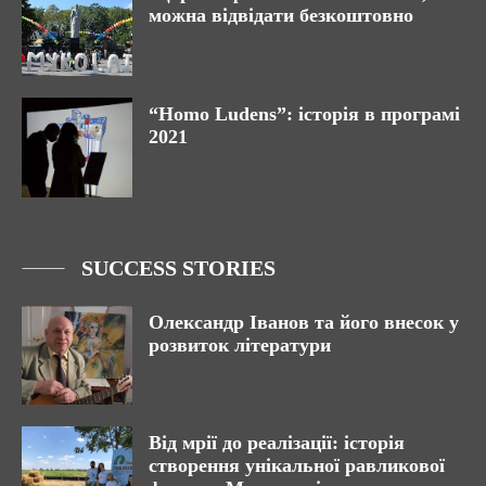
можна відвідати безкоштовно
“Homo Ludens”: історія в програмі
2021
SUCCESS STORIES
Олександр Іванов та його внесок у
розвиток літератури
Від мрії до реалізації: історія
створення унікальної равликової