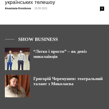
українських телешоу
Anastasia Korobova
-
10.09.2021
0
SHOW BUSINESS
“Легко і просто” – як девіз
миколаївців
Григорій Черемушев: театральний
талант з Миколаєва