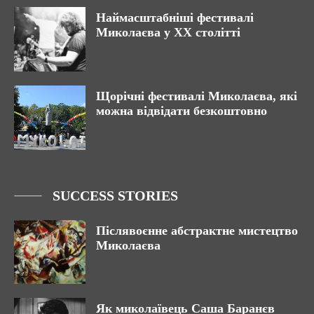
Наймасштабніші фестивалі
Миколаєва у XX столітті
Щорічні фестивалі Миколаєва, які
можна відвідати безкоштовно
SUCCESS STORIES
Післявоєнне абстрактне мистецтво
Миколаєва
Як миколаївець Саша Баранєв