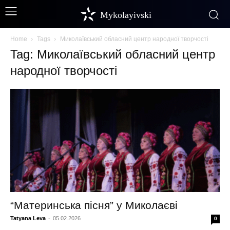
Mykolayivski
Home
Tags
Миколаївський обласний центр народної творчості
Tag: Миколаївський обласний центр
народної творчості
“Материнська пісня” у Миколаєві
Tatyana Leva
-
05.02.2026
0