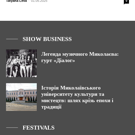
Tatyana Leva
-
01.05.2025
0
SHOW BUSINESS
Легенда музичного Миколаєва:
гурт «Діалог»
Історія Миколаївського
університету культури та
мистецтв: шлях крізь епохи і
традиції
FESTIVALS