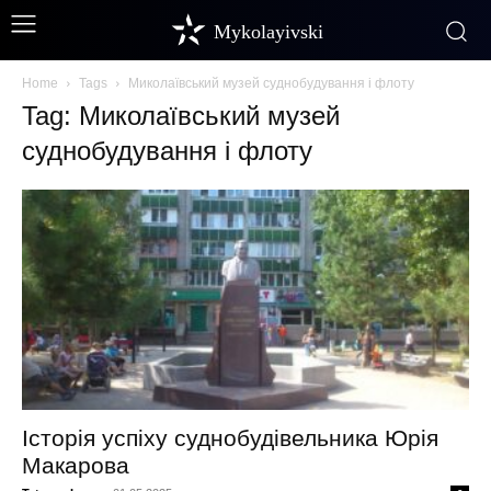
Mykolayivski
Home
Tags
Миколаївський музей суднобудування і флоту
Tag: Миколаївський музей
суднобудування і флоту
Історія успіху суднобудівельника Юрія
Макарова