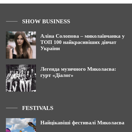
SHOW BUSINESS
Аліна Солопова – миколаївчанка у
ТОП 100 найкрасивіших дівчат
України
Легенда музичного Миколаєва:
гурт «Діалог»
FESTIVALS
Найцікавіші фестивалі Миколаєва