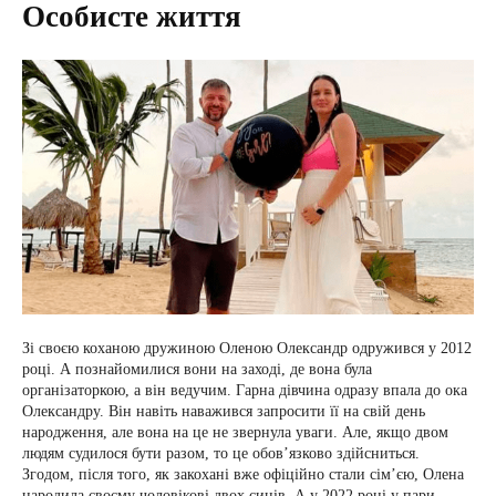
Особисте життя
Зі своєю коханою дружиною Оленою Олександр одружився у 2012
році. А познайомилися вони на заході, де вона була
організаторкою, а він ведучим. Гарна дівчина одразу впала до ока
Олександру. Він навіть наважився запросити її на свій день
народження, але вона на це не звернула уваги. Але, якщо двом
людям судилося бути разом, то це обов’язково здійсниться.
Згодом, після того, як закохані вже офіційно стали сім’єю, Олена
народила своєму чоловікові двох синів. А у 2022 році у пари