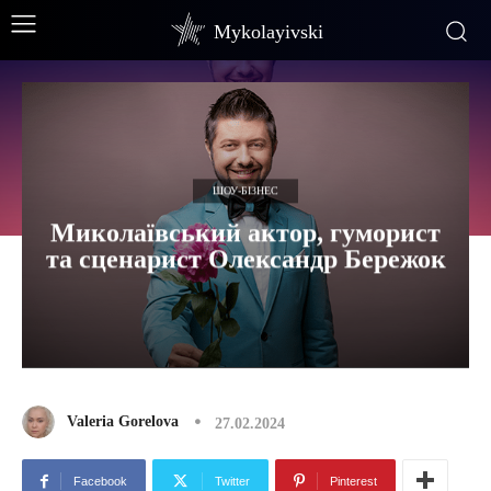
Mykolayivski
ШОУ-БІЗНЕС
Миколаївський актор, гуморист
та сценарист Олександр Бережок
Valeria Gorelova
27.02.2024
Facebook
Twitter
Pinterest