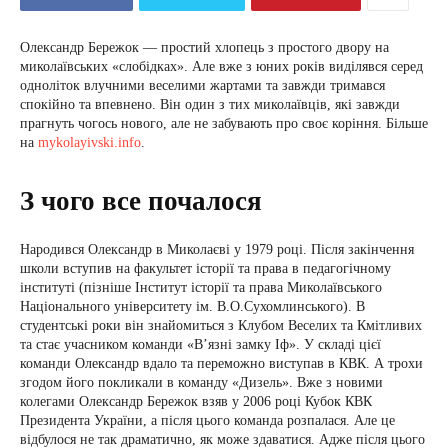
Олександр Бережок — простий хлопець з простого двору на
миколаївських «слобідках». Але вже з юних років виділявся серед
одноліток влучними веселими жартами та завжди тримався
спокійно та впевнено. Він один з тих миколаївців, які завжди
прагнуть чогось нового, але не забувають про своє коріння. Більше
на
mykolayivski.info
.
З чого все почалося
Народився Олександр в Миколаєві у 1979 році. Після закінчення
школи вступив на факультет історії та права в педагогічному
інституті (пізніше Інститут історії та права Миколаївського
Національного університету ім. В.О.Сухомлинського). В
студентські роки він знайомиться з Клубом Веселих та Кмітливих
та стає учасником команди «В’язні замку Іф». У складі цієї
команди Олександр вдало та переможно виступав в КВК. А трохи
згодом його покликали в команду «Дизель». Вже з новими
колегами Олександр Бережок взяв у 2006 році Кубок КВК
Президента України, а після цього команда розпалася. Але це
відбулося не так драматично, як може здаватися. Адже після цього