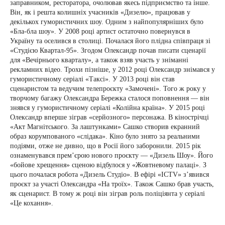
заправником, ресторатора, очолював якесь підприємство та інше.
Він, як і решта колишніх учасників «Дизелю», працював у
декількох гумористичних шоу. Одним з найпопулярніших було
«Бла-бла шоу». У 2008 році артист остаточно повернувся в
Україну та оселився в столиці. Почалася його плідна співпраця зі
«Студією Квартал-95». Згодом Олександр почав писати сценарії
для «Вечірнього кварталу», а також взяв участь у зніманні
рекламних відео. Трохи пізніше, у 2012 році Олександр знімався у
гумористичному серіалі «Таксі». У 2013 році він став
сценаристом та ведучим телепроєкту «Замочені». Того ж року у
творчому багажу Олександра Бережка сталося поповнення — він
знявся у гумористичному серіалі «Колійна країна». У 2015 році
Олександр вперше зіграв «серйозного» персонажа. В кінострічці
«Акт Магнітського. За лаштунками» Сашко створив екранний
образ корумпованого «слідака». Кіно було знято за реальними
подіями, отже не дивно, що в Росії його заборонили. 2015 рік
ознаменувався прем’єрою нового проєкту — «Дизель Шоу». Його
«бойове хрещення» сценою відбулося у «Жовтневому палаці». З
цього почалася робота «Дизель Студіо». В ефірі «ICTV» з’явився
проєкт за участі Олександра «На троїх». Також Сашко брав участь,
як сценарист. В тому ж році він зіграв роль поліціянта у серіалі
«Це кохання».