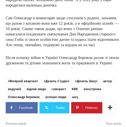
народилася маленька донечка.
Сам Олександр в коментарях щодо стосунків у родині, зазначив,
що разом з коханою вони вже 12 років, а в офіційному шлюбі —
10 років. Сашко також додав, що вони з Оленою раніше
намагалися поєднувати святкування Дня Народження старшого
сина Гліба зі своєю особистою датою та кудись їхати відпочивати.
Але тепер, звичайно, подорожі за кордон не на часі.
Після початку війни в Україні Олександр Бережок разом зі своєю
дружиною та дітьми залишився жити та працювати в Україні.
«Вечірній квартал»
«Дизель Студіо»
«Дизель Шоу»
актор
ведучий
відомі люди
гуморист
КВК
кінострічка
Олександр Бережок
успішні люди
шоу
Facebook
Twitter
Pinterest
Previous article
Next article