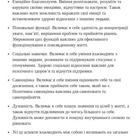
Емоційне благополуччя. Вміння розпізнавати, розуміти та
керувати своїми емоціями, відчуттями та настроєм. Також
важливо мати можливість виражати свої емоції та
встановлювати здорові відносини з іншими людьми.
Пізнавальні функції. Включає в себе здатність до концентрації
уваги, пам’яті, вирішення проблем та прийняття рішень.
Збереження цих функцій важливо для ефективного
функціонування в повсякденному житті.
Соціальні навички. Включає в себе уміння взаємодіяти з
іншими людьми, розвивати та підтримувати стосунки з
оточуючими. Здорові соціальні відносини важливі для
психічного здоров’я та відчуття підтримки.
Самооцінка. Включає в себе вміння оцінювати себе та свої
досягнення, а також приймати себе таким, який ви є.
Позитивна самооцінка важлива для самоповаги та
самоприйняття.
Духовність. Включає в себе пошук значення та цілей у житті, а
також відчуття підключення до чогось більшого за себе.
Духовність може допомогти в пошуку внутрішнього спокою та
рівноваги.
Усі ці аспекти взаємодіють між собою і впливають на загальне