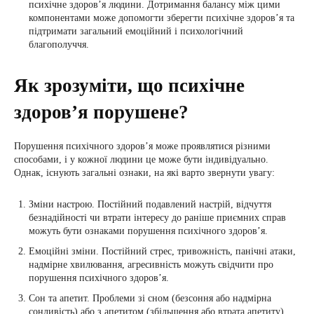
психічне здоров’я людини. Дотримання балансу між цими
компонентами може допомогти зберегти психічне здоров’я та
підтримати загальний емоційний і психологічний
благополуччя.
Як зрозуміти, що психічне
здоров’я порушене?
Порушення психічного здоров’я може проявлятися різними
способами, і у кожної людини це може бути індивідуально.
Однак, існують загальні ознаки, на які варто звернути увагу:
Зміни настрою. Постійний подавлений настрій, відчуття
безнадійності чи втрати інтересу до раніше приємних справ
можуть бути ознаками порушення психічного здоров’я.
Емоційні зміни. Постійний стрес, тривожність, панічні атаки,
надмірне хвилювання, агресивність можуть свідчити про
порушення психічного здоров’я.
Сон та апетит. Проблеми зі сном (безсоння або надмірна
сонливість) або з апетитом (збільшення або втрата апетиту)