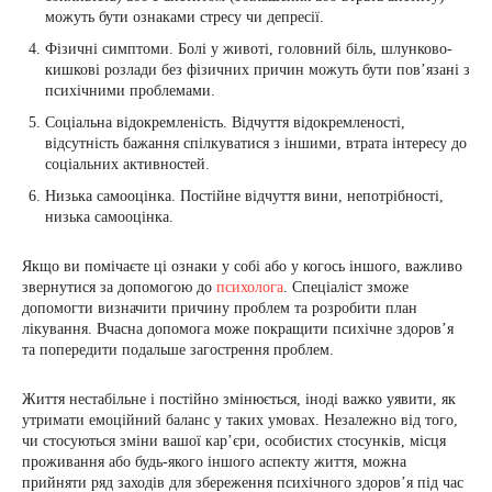
можуть бути ознаками стресу чи депресії.
Фізичні симптоми. Болі у животі, головний біль, шлунково-
кишкові розлади без фізичних причин можуть бути пов’язані з
психічними проблемами.
Соціальна відокремленість. Відчуття відокремленості,
відсутність бажання спілкуватися з іншими, втрата інтересу до
соціальних активностей.
Низька самооцінка. Постійне відчуття вини, непотрібності,
низька самооцінка.
Якщо ви помічаєте ці ознаки у собі або у когось іншого, важливо
звернутися за допомогою до
психолога
. Спеціаліст зможе
допомогти визначити причину проблем та розробити план
лікування. Вчасна допомога може покращити психічне здоров’я
та попередити подальше загострення проблем.
Життя нестабільне і постійно змінюється, іноді важко уявити, як
утримати емоційний баланс у таких умовах. Незалежно від того,
чи стосуються зміни вашої кар’єри, особистих стосунків, місця
проживання або будь-якого іншого аспекту життя, можна
прийняти ряд заходів для збереження психічного здоров’я під час