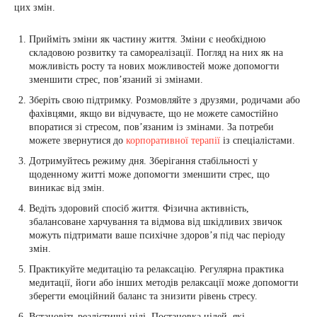
цих змін.
Прийміть зміни як частину життя. Зміни є необхідною
складовою розвитку та самореалізації. Погляд на них як на
можливість росту та нових можливостей може допомогти
зменшити стрес, пов’язаний зі змінами.
Зберіть свою підтримку. Розмовляйте з друзями, родичами або
фахівцями, якщо ви відчуваєте, що не можете самостійно
впоратися зі стресом, пов’язаним із змінами. За потреби
можете звернутися до
корпоративної терапії
із спеціалістами.
Дотримуйтесь режиму дня. Зберігання стабільності у
щоденному житті може допомогти зменшити стрес, що
виникає від змін.
Ведіть здоровий спосіб життя. Фізична активність,
збалансоване харчування та відмова від шкідливих звичок
можуть підтримати ваше психічне здоров’я під час періоду
змін.
Практикуйте медитацію та релаксацію. Регулярна практика
медитації, йоги або інших методів релаксації може допомогти
зберегти емоційний баланс та знизити рівень стресу.
Встановіть реалістичні цілі. Постановка цілей, які