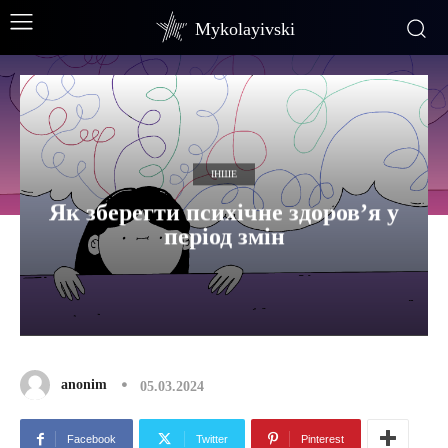
Mykolayivski
ІНШЕ
Як зберегти психічне здоров’я у
період змін
anonim
05.03.2024
Facebook
Twitter
Pinterest