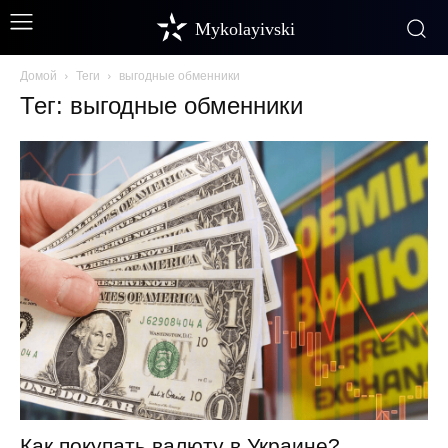
Mykolayivski
Домой
Теги
выгодные обменники
Тег: выгодные обменники
Как покупать валюту в Украине?