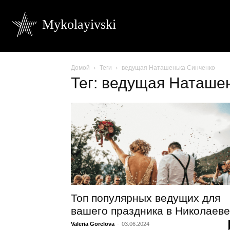
Mykolayivski
Домой
Теги
ведущая Наташенька Синченко
Тег: ведущая Наташе
Топ популярных ведущих для
вашего праздника в Николаеве
Valeria Gorelova
-
03.06.2024