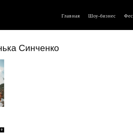
Главная
Шоу-бизнес
Фес
нька Синченко
0