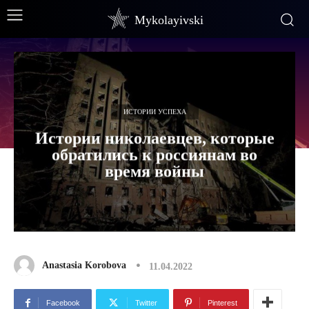
Mykolayivski
ИСТОРИИ УСПЕХА
Истории николаевцев, которые
обратились к россиянам во
время войны
Anastasia Korobova
11.04.2022
Facebook
Twitter
Pinterest