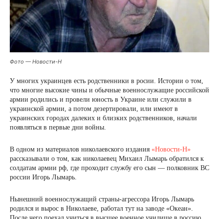
Фото — Новости-Н
У многих украинцев есть родственники в росии. Истории о том,
что многие высокие чины и обычные военнослужащие российской
армии родились и провели юность в Украине или служили в
украинской армии, а потом дезертировали, или имеют в
украинских городах далеких и близких родственников, начали
появляться в первые дни войны.
В одном из материалов николаевского издания
«Новости-Н»
рассказывали о том, как николаевец Михаил Лымарь обратился к
солдатам армии рф, где проходит службу его сын — полковник ВС
россии Игорь Лымарь.
Нынешний военнослужащий страны-агрессора Игорь Лымарь
родился и вырос в Николаеве, работал тут на заводе «Океан».
После чего поехал учиться в высшее военное училище в россию.