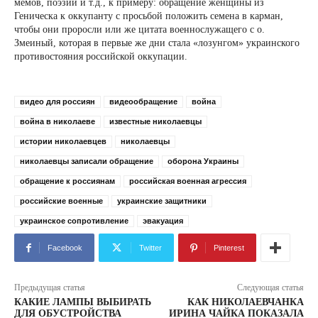
мемов, поэзии и т.д., к примеру: обращение женщины из
Геническа к оккупанту с просьбой положить семена в карман,
чтобы они проросли или же цитата военнослужащего с о.
Змеиный, которая в первые же дни стала «лозунгом» украинского
противостояния российской оккупации.
видео для россиян
видеообращение
война
война в николаеве
известные николаевцы
истории николаевцев
николаевцы
николаевцы записали обращение
оборона Украины
обращение к россиянам
российская военная агрессия
российские военные
украинские защитники
украинское сопротивление
эвакуация
Facebook
Twitter
Pinterest
Предыдущая статья
Следующая статья
КАКИЕ ЛАМПЫ ВЫБИРАТЬ
КАК НИКОЛАЕВЧАНКА
ДЛЯ ОБУСТРОЙСТВА
ИРИНА ЧАЙКА ПОКАЗАЛА