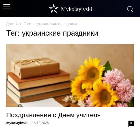
Mykolayivski
Домой
Теги
украинские праздники
Тег: украинские праздники
Поздравления с Днем учителя
mykolayivski
-
18.12.2025
0