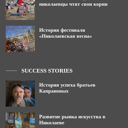
николаевцы чтят свои корни
История фестиваля
«Николаевская весна»
SUCCESS STORIES
История успеха братьев
Капрановых
Развитие рынка искусства в
Николаеве