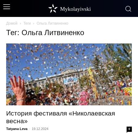
Mykolayivski
Домой
Теги
Ольга Литвиненко
Тег: Ольга Литвиненко
История фестиваля «Николаевская
весна»
Tatyana Leva
-
19.12.2024
0