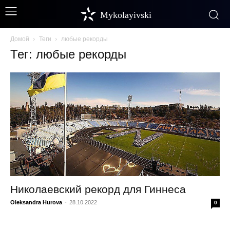
Mykolayivski
Домой
Теги
любые рекорды
Тег: любые рекорды
Николаевский рекорд для Гиннеса
Oleksandra Hurova
-
28.10.2022
0