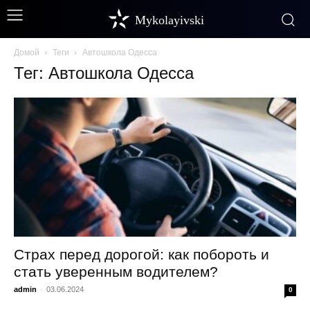
Mykolayivski
Домой
Теги
Автошкола Одесса
Тег: Автошкола Одесса
Страх перед дорогой: как побороть и
стать уверенным водителем?
admin
-
03.06.2024
0