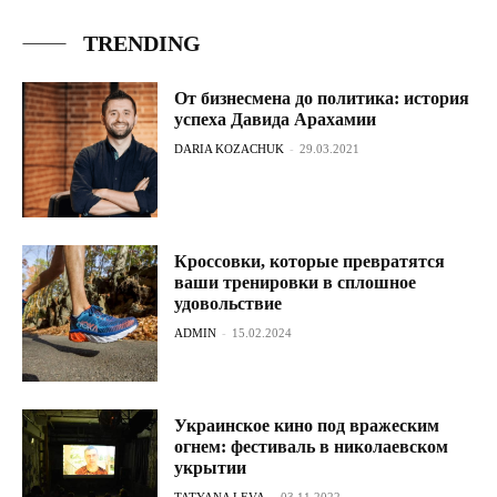
TRENDING
От бизнесмена до политика: история
успеха Давида Арахамии
DARIA KOZACHUK
-
29.03.2021
Кроссовки, которые превратятся
ваши тренировки в сплошное
удовольствие
ADMIN
-
15.02.2024
Украинское кино под вражеским
огнем: фестиваль в николаевском
укрытии
TATYANA LEVA
-
03.11.2022