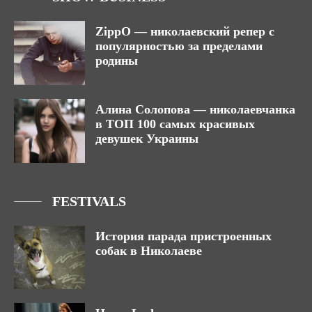
ZippO — николаевский репер с
популярностью за пределами
родины
Алина Солопова — николаевчанка
в ТОП 100 самых красивых
девушек Украины
FESTIVALS
История парада пристроенных
собак в Николаеве