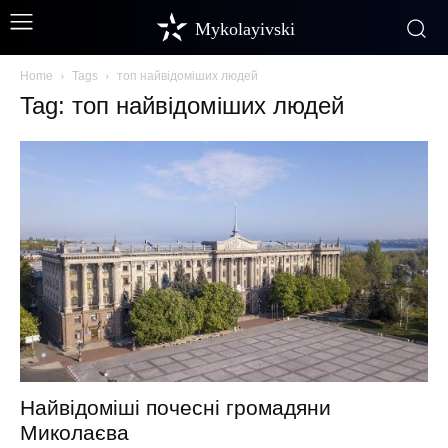
Mykolayivski
Home
Tags
топ найвідоміших людей
Tag: топ найвідоміших людей
Найвідоміші почесні громадяни
Миколаєва