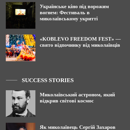
Українське кіно під ворожим
вогнем: Фестиваль в
миколаївському укритті
«KOBLEVO FREEDOM FEST» —
свято відпочинку від миколаївців
SUCCESS STORIES
Миколаївський астроном, який
відкрив світові космос
Як миколаївець Сергій Захаров