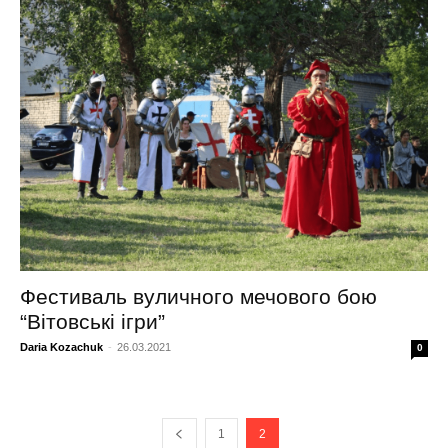
Фестиваль вуличного мечового бою
“Вітовські ігри”
Daria Kozachuk
-
26.03.2021
0
1
2