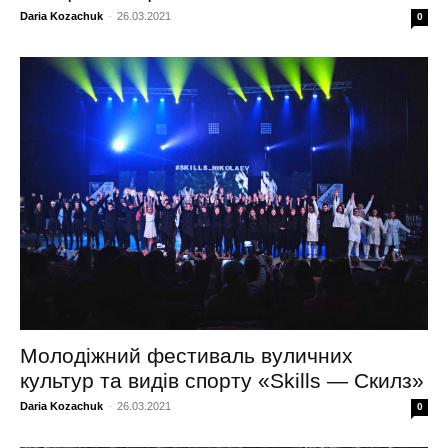
Daria Kozachuk
-
26.03.2021
0
Молодіжний фестиваль вуличних
культур та видів спорту «Skills — Скилз»
Daria Kozachuk
-
26.03.2021
0