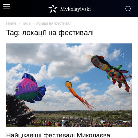
Mykolayivski
Home
Tags
локації на фестивалі
Tag: локації на фестивалі
Найцікавіші фестивалі Миколаєва