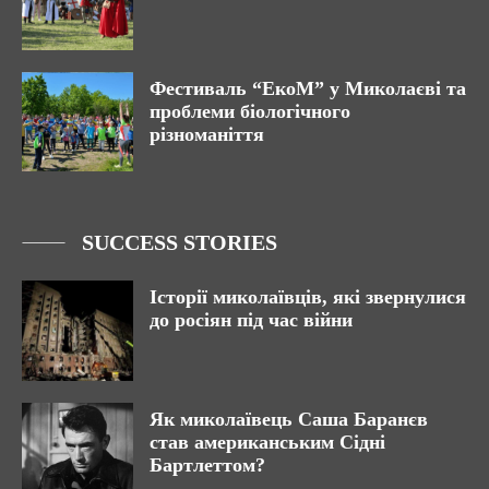
Фестиваль “ЕкоМ” у Миколаєві та
проблеми біологічного
різноманіття
SUCCESS STORIES
Історії миколаївців, які звернулися
до росіян під час війни
Як миколаївець Саша Баранєв
став американським Сідні
Бартлеттом?