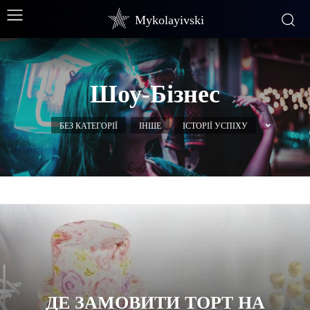
Mykolayivski
Шоу-Бізнес
БЕЗ КАТЕГОРІЇ
ІНШЕ
ІСТОРІЇ УСПІХУ
ДЕ ЗАМОВИТИ ТОРТ НА