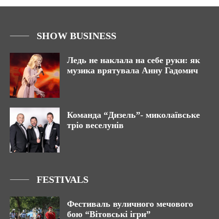
SHOW BUSINESS
Ледь не наклала на себе руки: як
музика врятувала Анну Гадомич
Команда “Дизель”- миколаївське
тріо веселунів
FESTIVALS
Фестиваль вуличного мечового
бою “Вітовські ігри”