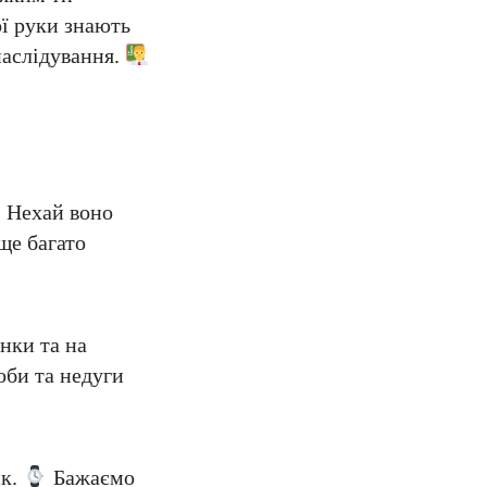
ї руки знають
наслідування.
Нехай воно
ще багато
нки та на
оби та недуги
ик.
Бажаємо