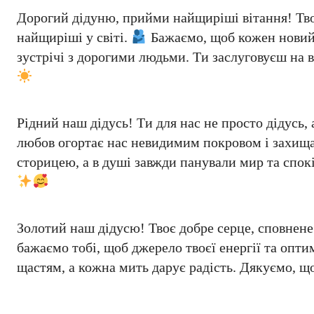
Дорогий дідуню, прийми найщиріші вітання! Твоя
найщиріші у світі.
Бажаємо, щоб кожен новий 
зустрічі з дорогими людьми. Ти заслуговуєш на в
Рідний наш дідусь! Ти для нас не просто дідусь, 
любов огортає нас невидимим покровом і захищає
сторицею, а в душі завжди панували мир та спок
Золотий наш дідусю! Твоє добре серце, сповнен
бажаємо тобі, щоб джерело твоєї енергії та опт
щастям, а кожна мить дарує радість. Дякуємо, щ