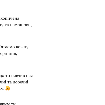
накопичена
у та настанови,
ятаємо кожну
терпіння,
що ти навчив нас
чні та доречні,
ку.
 яким ти