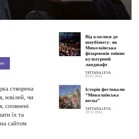
Від класики до
шоубізнесу: як
Миколаївська
філармонія змінює
культурний
ber
ландшафт
TATYANA LEVA
-
03.02.2025
ірка створена
Історія фестивалю
“Миколаївська
я, ювілей, чи
весна”
я, сповнені
TATYANA LEVA
-
19.12.2024
ати їх та
ена сайтом