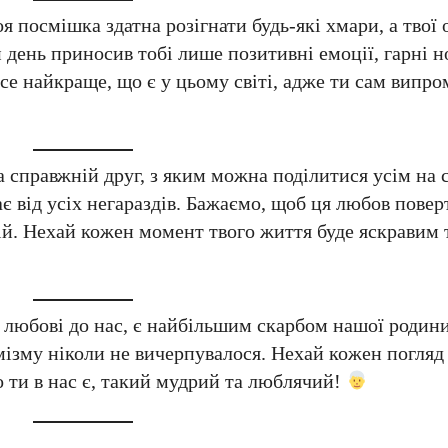
 посмішка здатна розігнати будь-які хмари, а твої 
день приносив тобі лише позитивні емоції, гарні н
се найкраще, що є у цьому світі, адже ти сам випр
а справжній друг, з яким можна поділитися усім на с
 від усіх негараздів. Бажаємо, щоб ця любов поверт
ій. Нехай кожен момент твого життя буде яскравим
е любові до нас, є найбільшим скарбом нашої родин
имізму ніколи не вичерпувалося. Нехай кожен погляд
о ти в нас є, такий мудрий та люблячий!