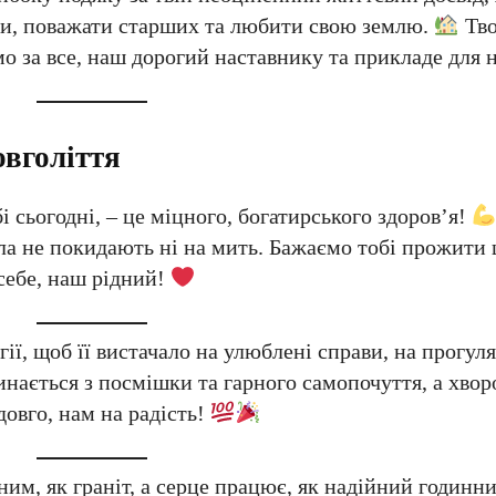
ми, поважати старших та любити свою землю.
Тво
ємо за все, наш дорогий наставнику та прикладе для 
овголіття
 сьогодні, – це міцного, богатирського здоров’я!
сила не покидають ні на мить. Бажаємо тобі прожити 
себе, наш рідний!
ї, щоб її вистачало на улюблені справи, на прогуля
ається з посмішки та гарного самопочуття, а хвор
довго, нам на радість!
ним, як граніт, а серце працює, як надійний годинн