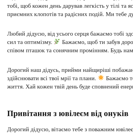
тобі, щоб кожен день дарував легкість у тілі та
приємних клопотів та радісних подій. Ми тебе 
Любий дідусю, від усього серця бажаємо тобі здо
сил та оптимізму.
Бажаємо, щоб ти забув доро
співом пташок та сонячним промінням. Будь нам
Дорогий наш дідусь, прийми найщиріші побажанн
здійснювати всі твої мрії та плани.
Бажаємо то
життя. Хай кожен твій день буде сповнений ене
Привітання з ювілеєм від онуків
Дорогий дідусю, вітаємо тебе з поважним ювіле