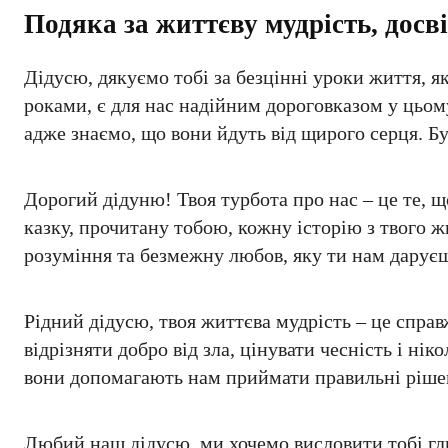
Подяка за життєву мудрість, досві
Дідусю, дякуємо тобі за безцінні уроки життя, я
роками, є для нас надійним дороговказом у цьом
адже знаємо, що вони йдуть від щирого серця. 
Дорогий дідуню! Твоя турбота про нас – це те, щ
казку, прочитану тобою, кожну історію з твого ж
розуміння та безмежну любов, яку ти нам даруєш
Рідний дідусю, твоя життєва мудрість – це спра
відрізняти добро від зла, цінувати чесність і нік
вони допомагають нам приймати правильні рішен
Любий наш дідусю, ми хочемо висловити тобі гли