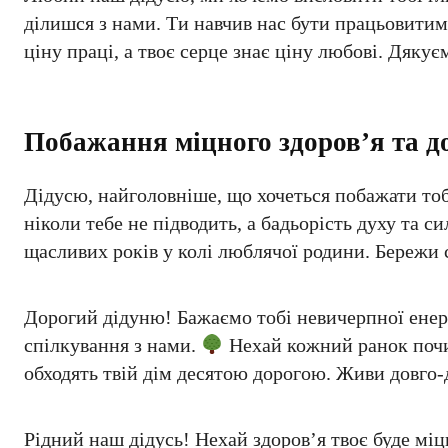
ділишся з нами. Ти навчив нас бути працьовити
ціну праці, а твоє серце знає ціну любові. Дяку
Побажання міцного здоров’я та д
Дідусю, найголовніше, що хочеться побажати тобі
ніколи тебе не підводить, а бадьорість духу та 
щасливих років у колі люблячої родини. Бережи 
Дорогий дідуню! Бажаємо тобі невичерпної енергі
спілкування з нами.
Нехай кожний ранок почин
обходять твій дім десятою дорогою. Живи довго-
Рідний наш дідусь! Нехай здоров’я твоє буде міц