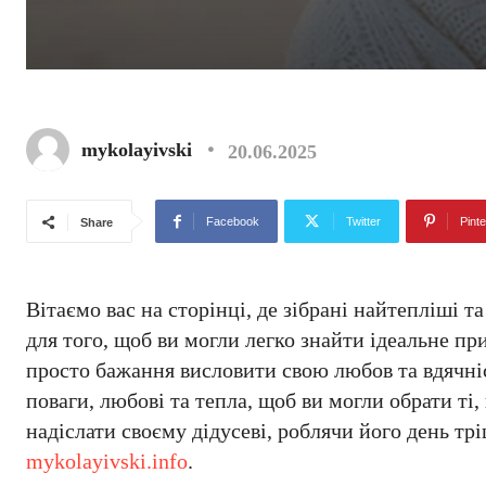
mykolayivski
20.06.2025
Facebook
Twitter
Pinte
Share
Вітаємо вас на сторінці, де зібрані найтепліші 
для того, щоб ви могли легко знайти ідеальне при
просто бажання висловити свою любов та вдячніс
поваги, любові та тепла, щоб ви могли обрати ті
надіслати своєму дідусеві, роблячи його день т
mykolayivski.info
.