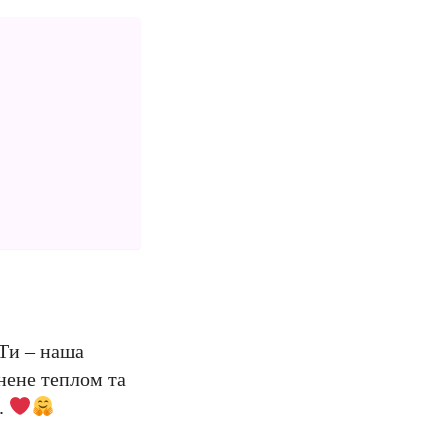
 Ти – наша
нене теплом та
.