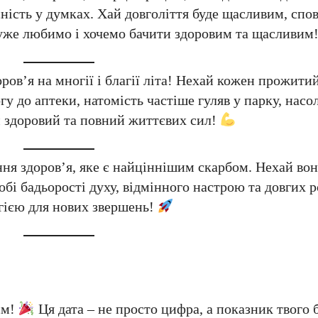
 ясність у думках. Хай довголіття буде щасливим, сп
дуже любимо і хочемо бачити здоровим та щасливим
ров’я на многії і благії літа! Нехай кожен прожитий
гу до аптеки, натомість частіше гуляв у парку, нас
 здоровий та повний життєвих сил!
я здоров’я, яке є найціннішим скарбом. Нехай вон
бі бадьорості духу, відмінного настрою та довгих р
ргією для нових звершень!
єм!
Ця дата – не просто цифра, а показник твого 