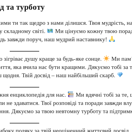
д та турботу
кими ти так щедро з нами ділишся. Твоя мудрість, 
у складному світі.
Ми цінуємо кожну твою порад
Будь завжди поруч, наш мудрий наставнику!
о зігріває душу краще за будь-яке сонце.
Ми пам’
иття, яка вчила нас бути кращими. Дякуємо тобі за 
 щодня. Твій досвід – наш найбільший скарб.
вжня енциклопедія для нас.
Ми вдячні тобі за те, 
оли не здаватися. Твої розповіді та поради завжди влу
ня. Дякуємо за твою невтомну турботу та підтрим
боку подяку за твій неоціненний життєвий досвід,