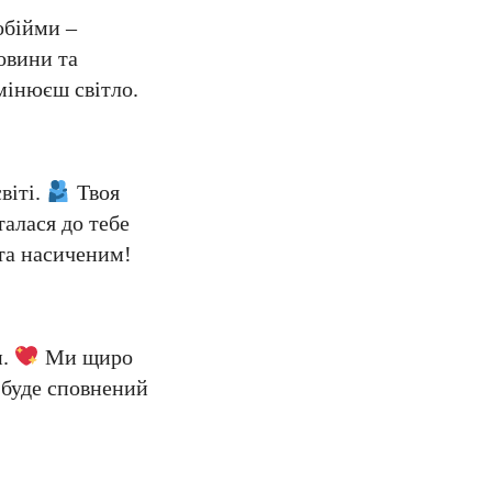
обійми –
овини та
омінюєш світло.
віті.
Твоя
алася до тебе
 та насиченим!
и.
Ми щиро
 буде сповнений