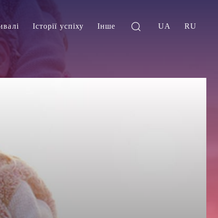
ивалі
Історії успіху
Інше
UA
RU