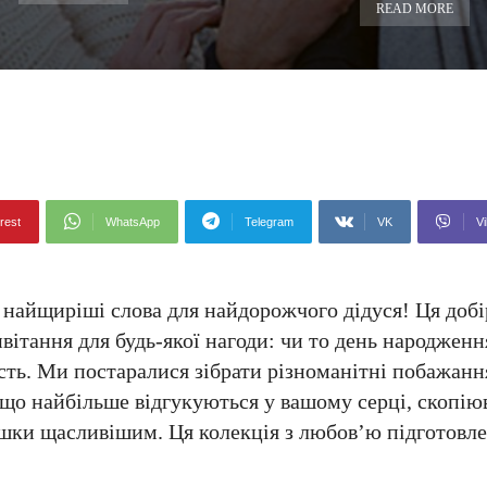
READ MORE
rest
WhatsApp
Telegram
VK
Vi
та найщиріші слова для найдорожчого дідуся! Ця доб
вітання для будь-якої нагоди: чи то день народженн
ть. Ми постаралися зібрати різноманітні побажанн
, що найбільше відгукуються у вашому серці, скопіюв
рішки щасливішим. Ця колекція з любов’ю підготовл