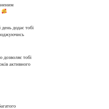
овненим
!
 день додає тобі
олоджуючись
о дозволяє тобі
оків активного
багатого