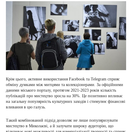
Крім цього, активне використання Facebook та Telegram сприяє
обміну думками між митцями та колекціонерами. За офіційними
даними міського порталу, протягом 2021-2023 років кількість
публікацій про мистецтво зросла на 30%. Це позитивно впливає
на загальну популярність культурних заходів і стимулює фінансові
вливання в цю галузь.
Такий комбінований підхід дозволяє не лише популяризувати
мистецтво в Миколаєві, а й залучати широку аудиторію, що
відкриває нові можливості для комерціалізації творчості та сприяє