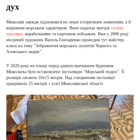
дух
Миколаїв завжди відзначався не лише історичним значенням, а й
виразним морським характером. Воно надихає митців
своїми
хвилями
, корабельнями та портовим пейзажем. Вже у 2000 році
місцевий художник Василь Гончаренко проводив тут майстер-
класи на тему “Зображення морських силуетів Чорного та
Азовського морів”.
У 2020 році на площі перед адміністративним будинком
Миколаєва було встановлено інсталяцію “Морський подих”. Її
розміри сягають 10х15 метрів. Над створенням інсталяції
працювали 25 митців з усієї Миколаївської області.