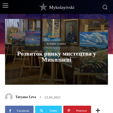
Mykolayivski
ІСТОРІЇ УСПІХУ
Розвиток ринку мистецтва у
Миколаєві
Tatyana Leva
23.04.2025
Facebook
Twitter
Pinterest