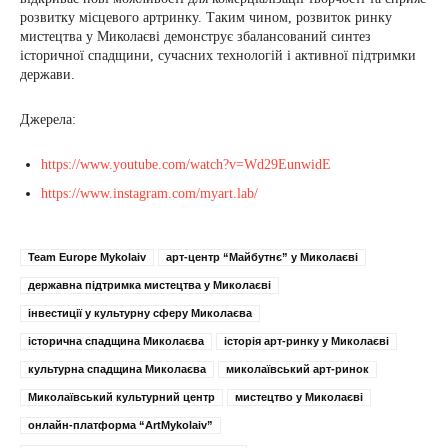
розвитку місцевого артринку. Таким чином, розвиток ринку
мистецтва у Миколаєві демонструє збалансований синтез
історичної спадщини, сучасних технологій і активної підтримки
держави.
Джерела:
https://www.youtube.com/watch?v=Wd29EunwidE
https://www.instagram.com/myart.lab/
Team Europe Mykolaiv
арт‑центр “Майбутнє” у Миколаєві
державна підтримка мистецтва у Миколаєві
інвестиції у культурну сферу Миколаєва
історична спадщина Миколаєва
історія арт-ринку у Миколаєві
культурна спадщина Миколаєва
миколаївський арт-ринок
Миколаївський культурний центр
мистецтво у Миколаєві
онлайн-платформа “ArtMykolaiv”