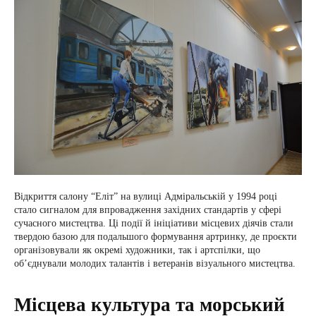
Відкриття салону “Еліт” на вулиці Адміральській у 1994 році
стало сигналом для впровадження західних стандартів у сфері
сучасного мистецтва. Ці події й ініціативи місцевих діячів стали
твердою базою для подальшого формування артринку, де проєкти
організовували як окремі художники, так і артспілки, що
об’єднували молодих талантів і ветеранів візуального мистецтва.
Місцева культура та морський