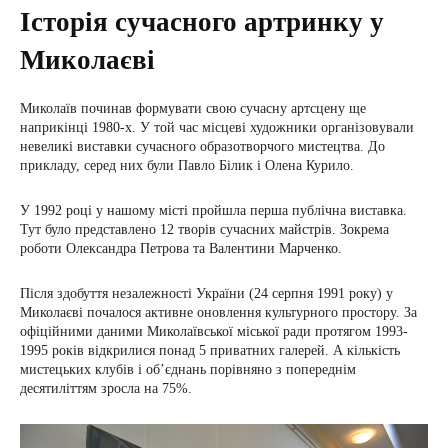
Історія сучасного артринку у
Миколаєві
Миколаїв починав формувати свою сучасну артсцену ще
наприкінці 1980-х. У той час місцеві художники організовували
невеликі виставки сучасного образотворчого мистецтва. До
прикладу, серед них були Павло Білик і Олена Курило.
У 1992 році у нашому місті пройшла перша публічна виставка.
Тут було представлено 12 творів сучасних майстрів. Зокрема
роботи Олександра Петрова та Валентини Марченко.
Після здобуття незалежності України (24 серпня 1991 року) у
Миколаєві почалося активне оновлення культурного простору. За
офіційними даними Миколаївської міської ради протягом 1993-
1995 років відкрилися понад 5 приватних галерей. А кількість
мистецьких клубів і об’єднань порівняно з попереднім
десятиліттям зросла на 75%.