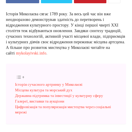
Історія Миколаєва сягає 1789 року. За весь цей час він вже
неодноразово демонстрував здатність до перетворень і
відродження культурного простору. У кінці першої чверті XXI
століття теж відбуваються оновлення. Завдяки синтезу традицій,
сучасних технологій, активній участі місцевої влади, підприємців
і культурних діячів своє відродження переживає місцева артсцена.
А більше про розвиток мистецтва у Миколаєві читайте на
сайті
mykolayivski.info
.
Історія сучасного артринку у Миколаєві
Місцева культура та морський дух
Державна підтримка та інвестиції у культурну сферу
Галереї, виставки та аукціони
Цифровізація та популяризація мистецтва через соціальні
мережі