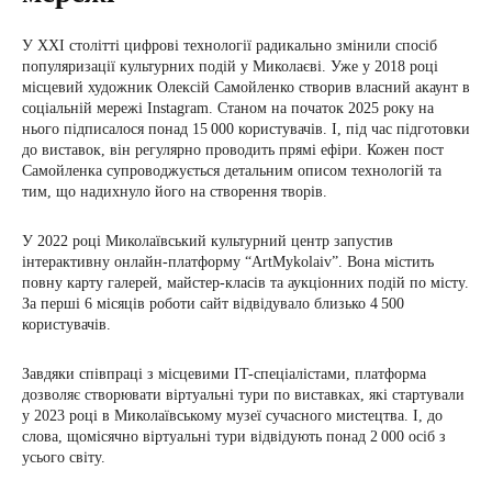
У XXI столітті цифрові технології радикально змінили спосіб
популяризації культурних подій у Миколаєві. Уже у 2018 році
місцевий художник Олексій Самойленко створив власний акаунт в
соціальній мережі Instagram. Станом на початок 2025 року на
нього підписалося понад 15 000 користувачів. І, під час підготовки
до виставок, він регулярно проводить прямі ефіри. Кожен пост
Самойленка супроводжується детальним описом технологій та
тим, що надихнуло його на створення творів.
У 2022 році Миколаївський культурний центр запустив
інтерактивну онлайн-платформу “ArtMykolaiv”. Вона містить
повну карту галерей, майстер-класів та аукціонних подій по місту.
За перші 6 місяців роботи сайт відвідувало близько 4 500
користувачів.
Завдяки співпраці з місцевими IT-спеціалістами, платформа
дозволяє створювати віртуальні тури по виставках, які стартували
у 2023 році в Миколаївському музеї сучасного мистецтва. І, до
слова, щомісячно віртуальні тури відвідують понад 2 000 осіб з
усього світу.