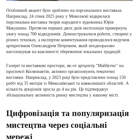
Особливий акцент було зроблено на персональних виставках.
Наприклад, 24 січня 2025 року у Миколаєві відкрилася
персональна виставка творів народного художника Юрія
Макушина. Протягом перших двох днів експозиція привернула
увагу понад 700 відвідувачів. Демонструвалися роботи, створені у
різних техніках, а експертне коментування проводилося ведучим
арткритиком Олександром Петровим, який неодноразово
наголошував на важливості збереження локальних традицій.
Галереї та виставкові простори, як-от артцентр “Майбутнє” на
проспекті Космонавтів, активно організовують тематичні
виставки. Наприклад, у 2023 році було представлене понад 150
робіт від 35 митців із Миколаївської та навколишніх областей. А
кількість аукціонів зросла до 4 на рік. Це підтверджує
збільшувальну активність ринку мистецтва у нашому місті.
Цифровізація та популяризація
мистецтва через соціальні
мережі