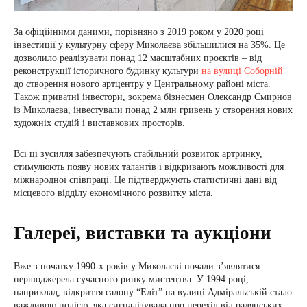
За офіційними даними, порівняно з 2019 роком у 2020 році
інвестиції у культурну сферу Миколаєва збільшилися на 35%. Це
дозволило реалізувати понад 12 масштабних проєктів – від
реконструкції історичного будинку культури
на вулиці Соборній
до створення нового артцентру у Центральному районі міста.
Також приватні інвестори, зокрема бізнесмен Олександр Смирнов
із Миколаєва, інвестували понад 2 млн гривень у створення нових
художніх студій і виставкових просторів.
Всі ці зусилля забезпечують стабільний розвиток артринку,
стимулюють появу нових талантів і відкривають можливості для
міжнародної співпраці. Це підтверджують статистичні дані від
місцевого відділу економічного розвитку міста.
Галереї, виставки та аукціони
Вже з початку 1990-х років у Миколаєві почали з’являтися
першоджерела сучасного ринку мистецтва. У 1994 році,
наприклад, відкриття салону “Еліт” на вулиці Адміральській стало
важливою подією, яка сигналізувала про перехід від радянських