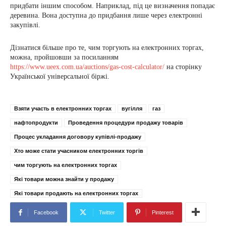
придбати іншим способом. Наприклад, під це визначення попадає
деревина. Вона доступна до придбання лише через електронні
закупівлі.
Дізнатися більше про те, чим торгують на електронних торгах,
можна, пройшовши за посиланням
https://www.ueex.com.ua/auctions/gas-cost-calculator/
на сторінку
Української універсальної біржі.
Взяти участь в електронних торгах
вугілля
газ
нафтопродукти
Проведення процедури продажу товарів
Процес укладання договору купівлі-продажу
Хто може стати учасником електронних торгів
чим торгують на електронних торгах
Які товари можна знайти у продажу
Які товари продають на електронних торгах
Facebook
Twitter
Pinterest