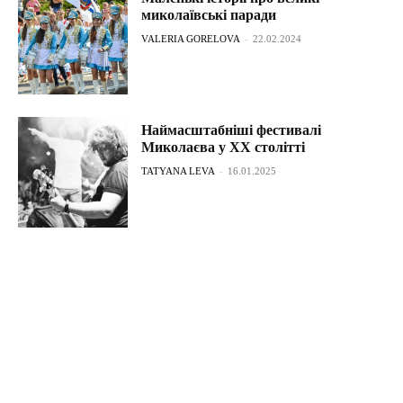
миколаївські паради
VALERIA GORELOVA
-
22.02.2024
Наймасштабніші фестивалі
Миколаєва у XX столітті
TATYANA LEVA
-
16.01.2025