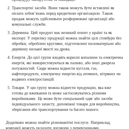
Транспортні засоби. Вони також можуть бути вставлені як
оплата зобов’язань перед кредитною організацією. Також
продаж можуть здійснювати розформовані організації або
комунальні служби.
Деревина. Цей продукт має великий попит у країні та як
експорт. У переліку продукції можна знайти цілі стовбури без
обробки, оброблені кругляки, підготовлені пиломатеріали або
деревину низької якості на дрова.
Енергія. До цієї групи входять корисні копалини та електрична
енергія, які використовуються як паливо, або інші джерела
потужностей. Сюди можна віднести вугілля, газ,
нафтопродукти, електричну енергію від атомних, вітряних чи
водяних електростанцій.
Товари. У цю групу можна віднести продукцію, яка вже
готова до вживання та може застосовуватись різними
виробниками. Це може бути спеціальний одяг або засоби
індивідуального захисту, допоміжні товари для виробництва,
зберігання або транспортування та багато іншого.
Додатково можна знайти різноманітні послуги. Наприклад,
компанії можуть укладати договори з перевізниками,