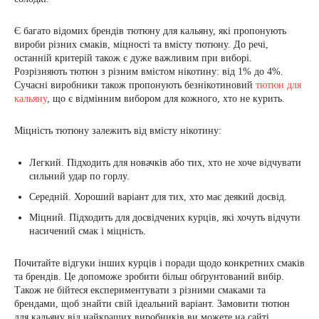
Є багато відомих брендів тютюну для кальяну, які пропонують
вироби різних смаків, міцності та вмісту тютюну. До речі,
останній критерій також є дуже важливим при виборі.
Розрізняють тютюн з різним вмістом нікотину: від 1% до 4%.
Сучасні виробники також пропонують безнікотиновий
тютюн для
кальяну
, що є відмінним вибором для кожного, хто не курить.
Міцність тютюну залежить від вмісту нікотину:
Легкий. Підходить для новачків або тих, хто не хоче відчувати
сильний удар по горлу.
Середній. Хороший варіант для тих, хто має деякий досвід.
Міцний. Підходить для досвідчених курців, які хочуть відчути
насичений смак і міцність.
Почитайте відгуки інших курців і поради щодо конкретних смаків
та брендів. Це допоможе зробити більш обґрунтований вибір.
Також не бійтеся експериментувати з різними смаками та
брендами, щоб знайти свій ідеальний варіант. Замовити тютюн
для кальяну від найкращих виробників ви можете на сайті