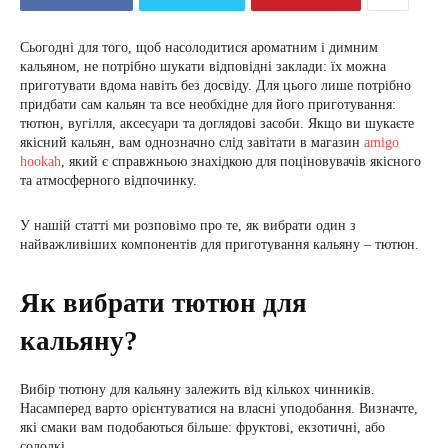
Сьогодні для того, щоб насолодитися ароматним і димним
кальяном, не потрібно шукати відповідні заклади: їх можна
приготувати вдома навіть без досвіду. Для цього лише потрібно
придбати сам кальян та все необхідне для його приготування:
тютюн, вугілля, аксесуари та доглядові засоби. Якщо ви шукаєте
якісний кальян, вам однозначно слід завітати в магазин
amigo
hookah
, який є справжньою знахідкою для поціновувачів якісного
та атмосферного відпочинку.
У нашій статті ми розповімо про те, як вибрати один з
найважливіших компонентів для приготування кальяну – тютюн.
Як вибрати тютюн для
кальяну?
Вибір тютюну для кальяну залежить від кількох чинників.
Насамперед варто орієнтуватися на власні уподобання. Визначте,
які смаки вам подобаються більше: фруктові, екзотичні, або
солодкі.