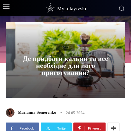
Mykolayivski
ІНШЕ
Де придбати кальян та все
необхідне для його
приготування?
Marianna Semerenko
24.05.2024
Facebook
Twitter
Pinterest