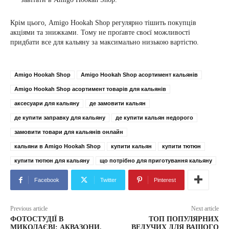
Крім цього, Amigo Hookah Shop регулярно тішить покупців
акціями та знижками. Тому не проґавте своєї можливості
придбати все для кальяну за максимально низькою вартістю.
Amigo Hookah Shop
Amigo Hookah Shop асортимент кальянів
Amigo Hookah Shop асортимент товарів для кальянів
аксесуари для кальяну
де замовити кальян
де купити заправку для кальяну
де купити кальян недорого
замовити товари для кальянів онлайн
кальяни в Amigo Hookah Shop
купити кальян
купити тютюн
купити тютюн для кальяну
що потрібно для приготування кальяну
Facebook
Twitter
Pinterest
Previous article
Next article
ФОТОСТУДІЇ В
ТОП ПОПУЛЯРНИХ
МИКОЛАЄВІ: АКВАЗОНИ,
ВЕДУЧИХ ДЛЯ ВАШОГО