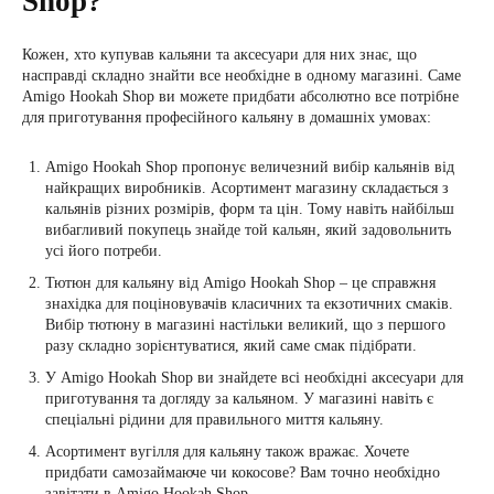
Shop?
Кожен, хто купував кальяни та аксесуари для них знає, що
насправді складно знайти все необхідне в одному магазині. Саме
Amigo Hookah Shop ви можете придбати абсолютно все потрібне
для приготування професійного кальяну в домашніх умовах:
Amigo Hookah Shop пропонує величезний вибір кальянів від
найкращих виробників. Асортимент магазину складається з
кальянів різних розмірів, форм та цін. Тому навіть найбільш
вибагливий покупець знайде той кальян, який задовольнить
усі його потреби.
Тютюн для кальяну від Amigo Hookah Shop – це справжня
знахідка для поціновувачів класичних та екзотичних смаків.
Вибір тютюну в магазині настільки великий, що з першого
разу складно зорієнтуватися, який саме смак підібрати.
У Amigo Hookah Shop ви знайдете всі необхідні аксесуари для
приготування та догляду за кальяном. У магазині навіть є
спеціальні рідини для правильного миття кальяну.
Асортимент вугілля для кальяну також вражає. Хочете
придбати самозаймаюче чи кокосове? Вам точно необхідно
завітати в Amigo Hookah Shop.